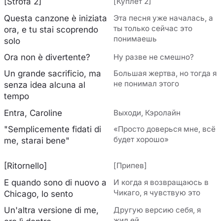
[Strofa 2]
[Куплет 2]
Questa canzone è iniziata
Эта песня уже началась, а
ты только сейчас это
ora, e tu stai scoprendo
понимаешь
solo
Ora non è divertente?
Ну разве не смешно?
Un grande sacrificio, ma
Большая жертва, но тогда я
не понимал этого
senza idea alcuna al
tempo
Entra, Caroline
Выходи, Кэролайн
"Semplicemente fidati di
«Просто доверься мне, всё
будет хорошо»
me, starai bene"
[Ritornello]
[Припев]
E quando sono di nuovo a
И когда я возвращаюсь в
Чикаго, я чувствую это
Chicago, lo sento
Un'altra versione di me,
Другую версию себя, я
жил ей