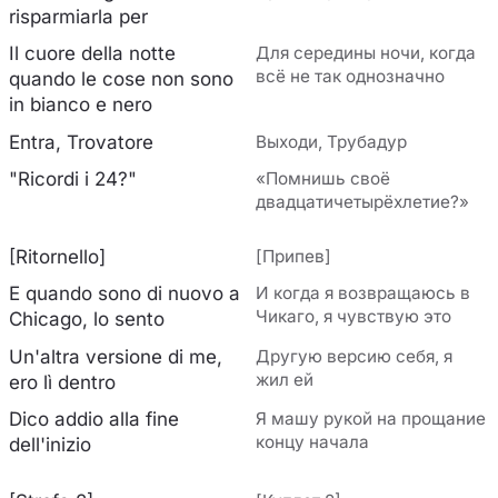
risparmiarla per
Il cuore della notte
Для середины ночи, когда
всё не так однозначно
quando le cose non sono
in bianco e nero
Entra, Trovatore
Выходи, Трубадур
"Ricordi i 24?"
«Помнишь своё
двадцатичетырёхлетие?»
[Ritornello]
[Припев]
E quando sono di nuovo a
И когда я возвращаюсь в
Чикаго, я чувствую это
Chicago, lo sento
Un'altra versione di me,
Другую версию себя, я
жил ей
ero lì dentro
Dico addio alla fine
Я машу рукой на прощание
концу начала
dell'inizio