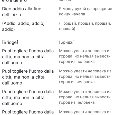
ero lì dentro
Dico addio alla fine
Я машу рукой на прощание
концу начала
dell'inizio
(Addio, addio, addio,
(Прощай, прощай, прощай,
прощай)
addio)
[Bridge]
[Бридж]
Puoi togliere l'uomo dalla
Можно увезти человека из
города, но нельзя вывести
città, ma non la città
город из человека
dall'uomo
Puoi togliere l'uomo dalla
Можно увезти человека из
города, но нельзя вывести
città, ma non la città
город из человека
dall'uomo
Puoi togliere l'uomo dalla
Можно увезти человека из
города, но нельзя вывести
città, ma non la città
город из человека
dall'uomo
Puoi togliere l'uomo dalla
Можно увезти человека из