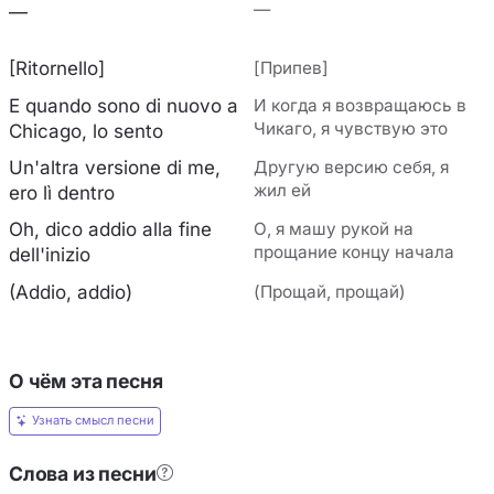
—
—
[Ritornello]
[Припев]
E quando sono di nuovo a
И когда я возвращаюсь в
Чикаго, я чувствую это
Chicago, lo sento
Un'altra versione di me,
Другую версию себя, я
жил ей
ero lì dentro
Oh, dico addio alla fine
О, я машу рукой на
прощание концу начала
dell'inizio
(Addio, addio)
(Прощай, прощай)
О чём эта песня
Узнать смысл песни
Слова из песни