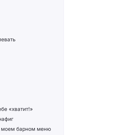
левать
бе «хватит!»
нафиг
в моем барном меню