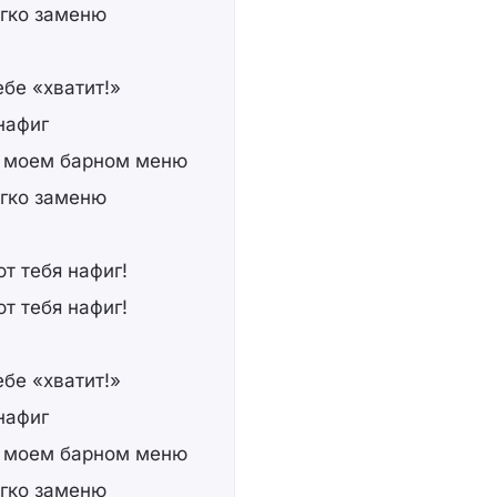
егко заменю
бе «хватит!»
нафиг
в моем барном меню
егко заменю
т тебя нафиг!
т тебя нафиг!
бе «хватит!»
нафиг
в моем барном меню
егко заменю