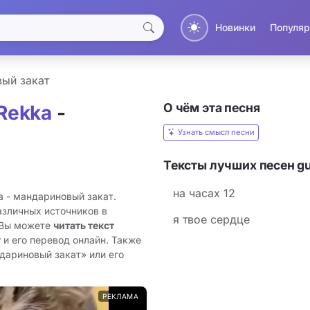
Новинки
Популяр
ый закат
О чём эта песня
 Rеkka
-
Узнать смысл песни
Тексты лучших песен gun
на часах 12
a - мандариновый закат.
азличных источников в
я твое сердце
 Вы можете
читать текст
т
и его перевод онлайн. Также
дариновый закат» или его
РЕКЛАМА