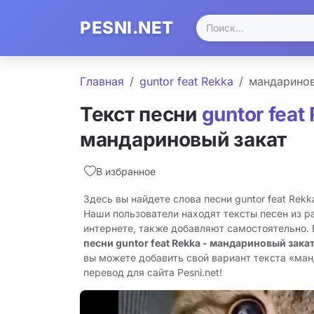
PESNI.NET
Главная
guntor feat Rеkka
мандаринов
Текст песни
guntor feat
мандариновый закат
В избранное
Здесь вы найдете слова песни guntor feat Rеkk
Наши пользователи находят тексты песен из р
интернете, также добавляют самостоятельно.
песни guntor feat Rеkka - мандариновый зака
вы можете добавить свой вариант текста «ман
перевод для сайта Pesni.net!