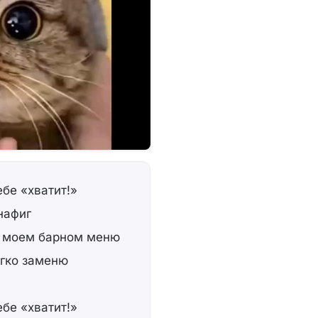
бе «хватит!»
нафиг
в моем барном меню
егко заменю
бе «хватит!»