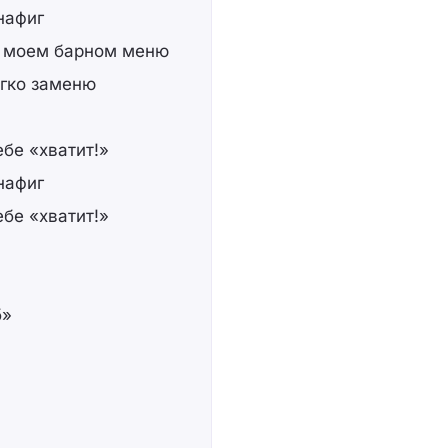
нафиг
в моем барном меню
егко заменю
бе «хватит!»
нафиг
бе «хватит!»
б»