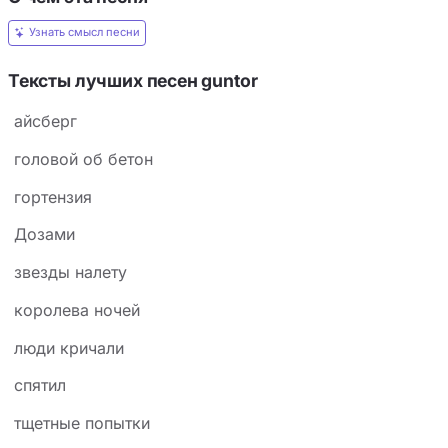
Узнать смысл песни
Тексты лучших песен guntor
айсберг
головой об бетон
гортензия
Дозами
звезды налету
королева ночей
люди кричали
спятил
тщетные попытки