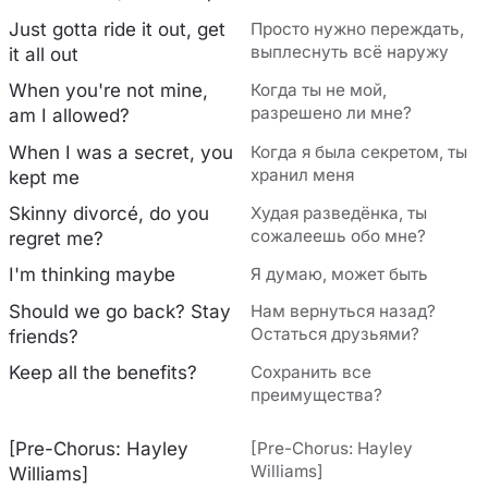
Just gotta ride it out, get
Просто нужно переждать,
выплеснуть всё наружу
it all out
When you're not mine,
Когда ты не мой,
разрешено ли мне?
am I allowed?
When I was a secret, you
Когда я была секретом, ты
хранил меня
kept me
Skinny divorcé, do you
Худая разведёнка, ты
сожалеешь обо мне?
regret me?
I'm thinking maybe
Я думаю, может быть
Should we go back? Stay
Нам вернуться назад?
Остаться друзьями?
friends?
Keep all the benefits?
Сохранить все
преимущества?
[Pre-Chorus: Hayley
[Pre-Chorus: Hayley
Williams]
Williams]