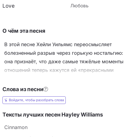
Love
Любовь
О чём эта песня
В этой песне Хейли Уильямс переосмысляет
болезненный разрыв через горькую ностальгию:
она признаёт, что даже самые тяжёлые моменты
отношений теперь кажутся ей «прекрасными
деньками». Основное настроение — тоскливое и
противоречивое, когда сожаление смешивается с
Слова из песни
благодарностью. Ключевой приём —
Войдите, чтобы разобрать слова
противопоставление «трудных времён» и «хороших
дней», которое подчёркивает идею, что боль и
Тексты лучших песен Hayley Williams
страсть неразделимы. Образы «секретной любви» и
Cinnamon
сравнение тоски с «настоящими чернилами на