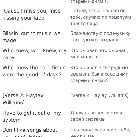
старыми днями?
'Cause I miss you, miss
Потому что я скучаю по
тебе, скучаю по поцелуям
kissing your face
твоего лица
Blissin' out to music we
Блаженствую под музыку,
которую мы создали
made
Who knew, who knew, my
Кто бы знал, кто бы знал,
мой малыш
baby
Who knew the hard times
Кто бы знал, что трудные
времена были хорошими
were the good ol' days?
старыми днями?
[Verse 2: Hayley
[Verse 2: Hayley Williams]
Williams]
Have to get it out of my
Должна вывести это из
своей системы
system
Don't like songs about
Не нравятся песни о тебе,
не слушай