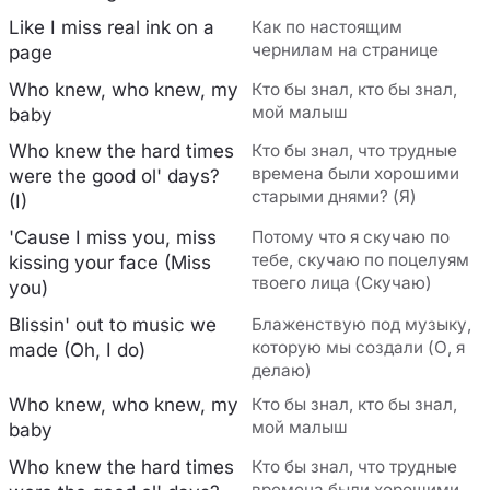
Like I miss real ink on a
Как по настоящим
чернилам на странице
page
Who knew, who knew, my
Кто бы знал, кто бы знал,
мой малыш
baby
Who knew the hard times
Кто бы знал, что трудные
времена были хорошими
were the good ol' days?
старыми днями? (Я)
(I)
'Cause I miss you, miss
Потому что я скучаю по
тебе, скучаю по поцелуям
kissing your face (Miss
твоего лица (Скучаю)
you)
Blissin' out to music we
Блаженствую под музыку,
которую мы создали (О, я
made (Oh, I do)
делаю)
Who knew, who knew, my
Кто бы знал, кто бы знал,
мой малыш
baby
Who knew the hard times
Кто бы знал, что трудные
времена были хорошими