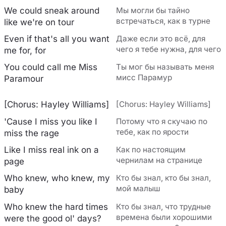
We could sneak around
Мы могли бы тайно
встречаться, как в турне
like we're on tour
Even if that's all you want
Даже если это всё, для
чего я тебе нужна, для чего
me for, for
You could call me Miss
Ты мог бы называть меня
мисс Парамур
Paramour
[Chorus: Hayley Williams]
[Chorus: Hayley Williams]
'Cause I miss you like I
Потому что я скучаю по
тебе, как по ярости
miss the rage
Like I miss rеal ink on a
Как по настоящим
чернилам на странице
page
Who knew, who knew, my
Кто бы знал, кто бы знал,
мой малыш
baby
Who knеw the hard times
Кто бы знал, что трудные
времена были хорошими
were the good ol' days?