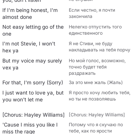
you, don't listen
If I'm being honest, I'm
Если честно, я почти
закончила
almost done
Not easy letting go of the
Нелегко отпустить того
единственного
one
I'm not Stevie, I won't
Я не Стиви, не буду
накладывать на тебя порчу
hex ya
But my voice may surely
Но мой голос, возможно,
точно будет тебя
vex ya
раздражать
For that, I'm sorry (Sorry)
За это мне жаль (Жаль)
I just want to love ya, but
Я просто хочу любить тебя,
но ты не позволяешь
you won't let me
[Chorus: Hayley Williams]
[Chorus: Hayley Williams]
'Cause I miss you like I
Потому что я скучаю по
тебе, как по ярости
miss the rage