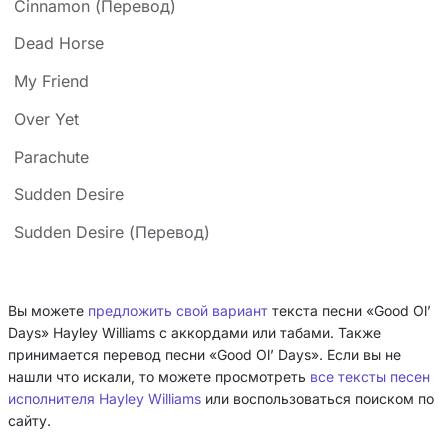
странице» или прежней «яростью» создают
Cinnamon (Перевод)
ощущение, что только прожитое по-настоящему
Dead Horse
оставляет неизгладимый след.
My Friend
Over Yet
Parachute
Sudden Desire
Sudden Desire (Перевод)
Вы можете
предложить свой вариант
текста песни «Good Ol’
Days» Hayley Williams с аккордами или табами. Также
принимается перевод песни «Good Ol’ Days». Если вы не
нашли что искали, то можете просмотреть
все тексты песен
исполнителя Hayley Williams
или воспользоваться поиском по
сайту.