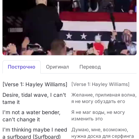
Построчно
Оригинал
Перевод
[Verse 1: Hayley Williams]
[Verse 1: Hayley Williams]
Desire, tidal wave, I can't
Желание, приливная волна,
я не могу обуздать его
tame it
I'm not a water bender,
Я не маг воды, не могу
изменить это
can't change it
I'm thinking maybe I need
Думаю, мне, возможно,
нужна доска для серфинга
a surfboard (Surfboard)