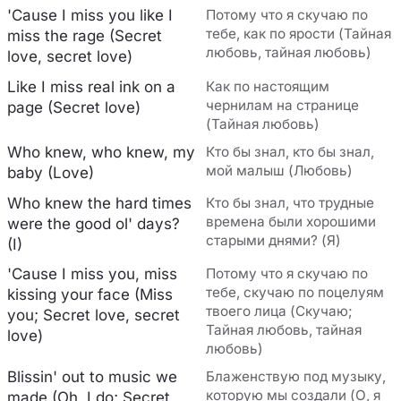
'Cause I miss you like I
Потому что я скучаю по
тебе, как по ярости (Тайная
miss the rage (Secret
любовь, тайная любовь)
love, secret love)
Like I miss real ink on a
Как по настоящим
чернилам на странице
page (Secret love)
(Тайная любовь)
Who knew, who knew, my
Кто бы знал, кто бы знал,
мой малыш (Любовь)
baby (Love)
Who knew the hard times
Кто бы знал, что трудные
времена были хорошими
were the good ol' days?
старыми днями? (Я)
(I)
'Cause I miss you, miss
Потому что я скучаю по
тебе, скучаю по поцелуям
kissing your face (Miss
твоего лица (Скучаю;
you; Secret love, secret
Тайная любовь, тайная
love)
любовь)
Blissin' out to music we
Блаженствую под музыку,
которую мы создали (О, я
made (Oh, I do; Secret