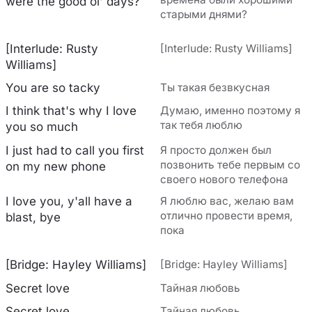
were the good ol' days?
старыми днями?
[Interlude: Rusty
[Interlude: Rusty Williams]
Williams]
You are so tacky
Ты такая безвкусная
I think that's why I love
Думаю, именно поэтому я
так тебя люблю
you so much
I just had to call you first
Я просто должен был
позвонить тебе первым со
on my new phone
своего нового телефона
I love you, y'all have a
Я люблю вас, желаю вам
отлично провести время,
blast, bye
пока
[Bridge: Hayley Williams]
[Bridge: Hayley Williams]
Secret love
Тайная любовь
Secret love
Тайная любовь