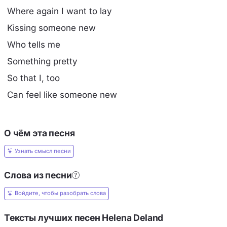
Where again I want to lay
Kissing someone new
Who tells me
Something pretty
So that I, too
Can feel like someone new
О чём эта песня
Узнать смысл песни
Слова из песни
Войдите, чтобы разобрать слова
Тексты лучших песен Helena Deland