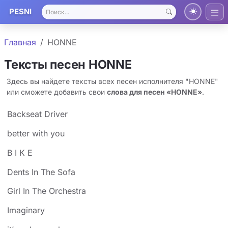
PESNI
Главная
HONNE
Тексты песен HONNE
Здесь вы найдете тексты всех песен исполнителя "HONNE"
или сможете добавить свои
слова для песен «HONNE»
.
Backseat Driver
​better with you
B I K E
Dents In The Sofa
Girl In The Orchestra
Imaginary