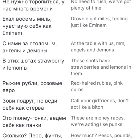
Не нужно торопиться, у
No need to rush, we've got
plenty of time
нас много времени
Ехал восемь миль,
Drove eight miles, feeling
just like Eminem
чувствую себя как
Eminem
С нами за столом, м,
At the table with us, mm,
angels and demons
ангелы и демоны
В этих шотах strawberry
These shots have
strawberries and lemons in
и lemon'ы
them
Рыжие рубли, розовые
Red-haired rubles, pink
euros
евро
Зови подруг, не веди
Call your girlfriends, don't
act like a bitch
себя как стерва
Это money-гонки, ведём
These are money races,
we're acting like punks
себя как панки
Сколько? Песо, фунты,
How much? Pesos, pounds,