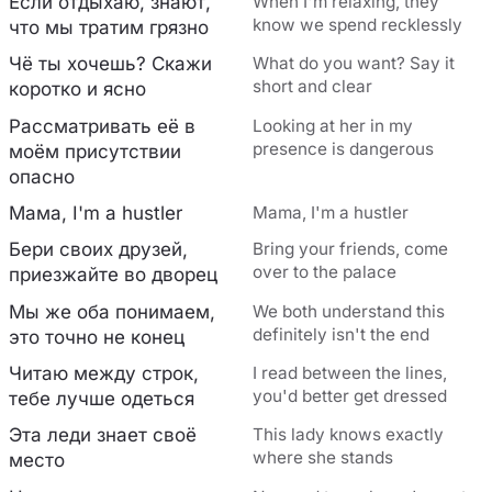
Если отдыхаю, знают,
When I'm relaxing, they
know we spend recklessly
что мы тратим грязно
Чё ты хочешь? Скажи
What do you want? Say it
short and clear
коротко и ясно
Рассматривать её в
Looking at her in my
presence is dangerous
моём присутствии
опасно
Мама, I'm a hustler
Mama, I'm a hustler
Бери своих друзей,
Bring your friends, come
over to the palace
приезжайте во дворец
Мы же оба понимаем,
We both understand this
definitely isn't the end
это точно не конец
Читаю между строк,
I read between the lines,
you'd better get dressed
тебе лучше одеться
Эта леди знает своё
This lady knows exactly
where she stands
место