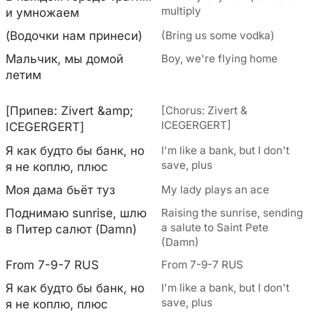
multiply
и умножаем
(Водочки нам принеси)
(Bring us some vodka)
Мальчик, мы домой
Boy, we're flying home
летим
[Припев: Zivert &amp;
[Chorus: Zivert &
ICEGERGERT]
ICEGERGERT]
Я как будто бы банк, но
I'm like a bank, but I don't
save, plus
я не коплю, плюс
Моя дама бьёт туз
My lady plays an ace
Поднимаю sunrise, шлю
Raising the sunrise, sending
a salute to Saint Pete
в Питер салют (Damn)
(Damn)
From 7-9-7 RUS
From 7-9-7 RUS
Я как будто бы банк, но
I'm like a bank, but I don't
save, plus
я не коплю, плюс