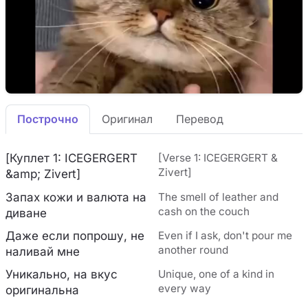
Построчно
Оригинал
Перевод
[Куплет 1: ICEGERGERT
[Verse 1: ICEGERGERT &
Zivert]
&amp; Zivert]
Запах кожи и валюта на
The smell of leather and
cash on the couch
диване
Даже если попрошу, не
Even if I ask, don't pour me
another round
наливай мне
Уникально, на вкус
Unique, one of a kind in
every way
оригинальна