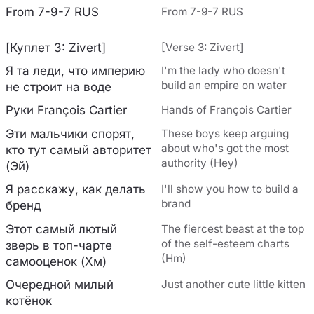
From 7-9-7 RUS
From 7-9-7 RUS
[Куплет 3: Zivert]
[Verse 3: Zivert]
Я та леди, что империю
I'm the lady who doesn't
build an empire on water
не строит на воде
Руки François Cartier
Hands of François Cartier
Эти мальчики спорят,
These boys keep arguing
about who's got the most
кто тут самый авторитет
authority (Hey)
(Эй)
Я расскажу, как делать
I'll show you how to build a
brand
бренд
Этот самый лютый
The fiercest beast at the top
of the self-esteem charts
зверь в топ-чарте
(Hm)
самооценок (Хм)
Очередной милый
Just another cute little kitten
котёнок