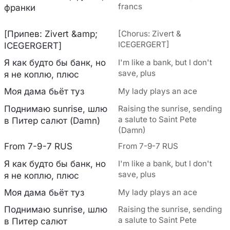
francs
франки
[Припев: Zivert &amp;
[Chorus: Zivert &
ICEGERGERT]
ICEGERGERT]
Я как будто бы банк, но
I'm like a bank, but I don't
save, plus
я не коплю, плюс
Моя дама бьёт туз
My lady plays an ace
Поднимаю sunrise, шлю
Raising the sunrise, sending
a salute to Saint Pete
в Питер салют (Damn)
(Damn)
From 7-9-7 RUS
From 7-9-7 RUS
Я как будто бы банк, но
I'm like a bank, but I don't
save, plus
я не коплю, плюс
Моя дама бьёт туз
My lady plays an ace
Поднимаю sunrise, шлю
Raising the sunrise, sending
a salute to Saint Pete
в Питер салют