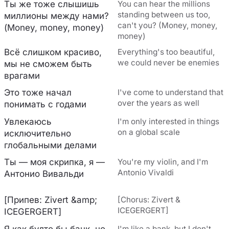
Ты же тоже слышишь
You can hear the millions
standing between us too,
миллионы между нами?
can't you? (Money, money,
(Money, money, money)
money)
Всё слишком красиво,
Everything's too beautiful,
we could never be enemies
мы не сможем быть
врагами
Это тоже начал
I've come to understand that
over the years as well
понимать с годами
Увлекаюсь
I'm only interested in things
on a global scale
исключительно
глобальными делами
Ты — моя скрипка, я —
You're my violin, and I'm
Antonio Vivaldi
Антонио Вивальди
[Припев: Zivert &amp;
[Chorus: Zivert &
ICEGERGERT]
ICEGERGERT]
Я как будто бы банк, но
I'm like a bank, but I don't