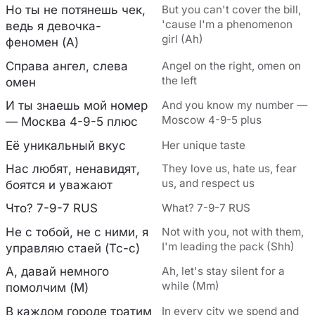
Но ты не потянешь чек,
But you can't cover the bill,
'cause I'm a phenomenon
ведь я девочка-
girl (Ah)
феномен (А)
Справа ангел, слева
Angel on the right, omen on
the left
омен
И ты знаешь мой номер
And you know my number —
Moscow 4-9-5 plus
— Москва 4-9-5 плюс
Её уникальный вкус
Her unique taste
Нас любят, ненавидят,
They love us, hate us, fear
us, and respect us
боятся и уважают
Что? 7-9-7 RUS
What? 7-9-7 RUS
Не с тобой, не с ними, я
Not with you, not with them,
I'm leading the pack (Shh)
управляю стаей (Тс-с)
А, давай немного
Ah, let's stay silent for a
while (Mm)
помолчим (М)
В каждом городе тратим
In every city we spend and