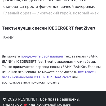
становятся просто фоном для вечной вечеринки.
Главный образ — лирический герой, который «как
банк», но вопреки финансовой логике ничего не
копит, а только тратит: всё кружится в потоке шотов
Тексты лучших песен ICEGERGERT feat Zivert
с клубникой, валют и салютов в Питер. Ключевой
БАНК
приём — смешивать элитарное (Вивальди, Cartier) с
пацанским шиком («мама, I’m a hustler») и игрой в
карты («дама бьёт туз»), подчёркивая, что статус
Вы можете
предложить свой вариант
текста песни «БАНК
здесь не в сбережениях, а в умении красиво жить и
(BANK)» ICEGERGERT feat Zivert с аккордами или табами.
управлять «стаей». Настроение — дерзкое, почти
Также принимается перевод песни «БАНК (BANK)». Если вы
не нашли что искали, то можете просмотреть
все тексты
цирковое, с лёгким налётом цинизма: «Нас любят,
песен исполнителя ICEGERGERT feat Zivert
или
ненавидят — плевать».
воспользоваться поиском по сайту.
© 2026 PESNI.NET. Все права защищены.
Сделано с
❤
для любителей музыки