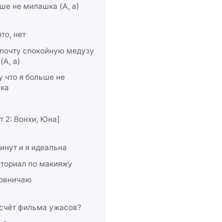
ше не милашка (А, а)
что, нет
дпочту спокойную медузу
(А, а)
 что я больше не
ка
т 2: Вонхи, Юна]
инут и я идеальна
уториал по макияжу
ервничаю
асчёт фильма ужасов?