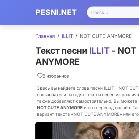
PESNI.NET
Главная
ILLIT
NOT CUTE ANYMORE
Текст песни
ILLIT
- NOT
ANYMORE
В избранное
Здесь вы найдете слова песни ILLIT - NOT C
пользователи находят тексты песен из различн
также добавляют самостоятельно. Вы можете
NOT CUTE ANYMORE
и его перевод онлайн. Т
вариант текста «NOT CUTE ANYMORE» или его п