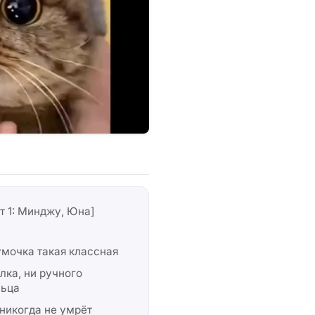
т 1: Минджу, Юна]
мочка такая классная
лка, ни ручного
льца
 никогда не умрёт