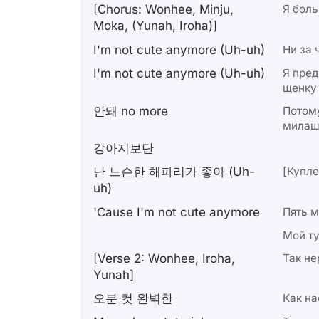
[Chorus: Wonhee, Minju,
Я боль
Moka, (Yunah, Iroha)]
I'm not cute anymore (Uh-uh)
Ни за 
I'm not cute anymore (Uh-uh)
Я пре
щенку 
안돼 no more
Потому
милаш
강아지보단
난 느슨한 해파리가 좋아 (Uh-
[Купле
uh)
'Cause I'm not cute anymore
Пять м
Мой т
[Verse 2: Wonhee, Iroha,
Так н
Yunah]
오분 컷 완벽한
Как н