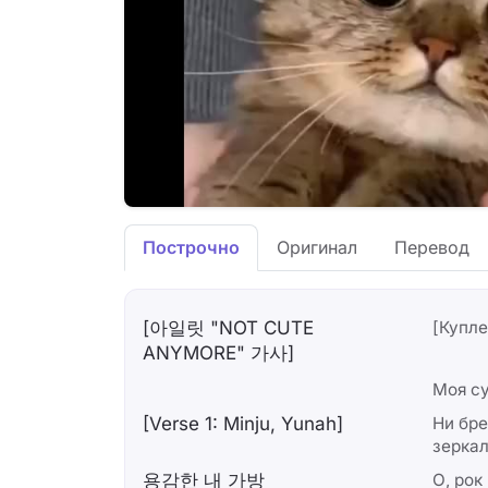
Построчно
Оригинал
Перевод
[아일릿 "NOT CUTE
[Купле
ANYMORE" 가사]
Моя су
[Verse 1: Minju, Yunah]
Ни бре
зерка
용감한 내 가방
О, рок