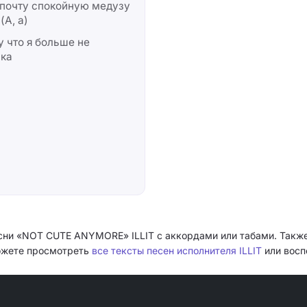
дпочту спокойную медузу
(А, а)
 что я больше не
ка
сни «NOT CUTE ANYMORE» ILLIT с аккордами или табами. Такж
можете просмотреть
все тексты песен исполнителя ILLIT
или восп