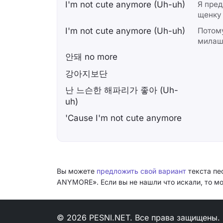
I'm not cute anymore (Uh-uh)
Я пре
щенку 
I'm not cute anymore (Uh-uh)
Потому
милаш
안돼 no more
강아지보단
난 느슨한 해파리가 좋아 (Uh-
uh)
'Cause I'm not cute anymore
Вы можете
предложить свой вариант
текста пе
ANYMORE». Если вы не нашли что искали, то 
© 2026 PESNI.NET. Все права защищены.