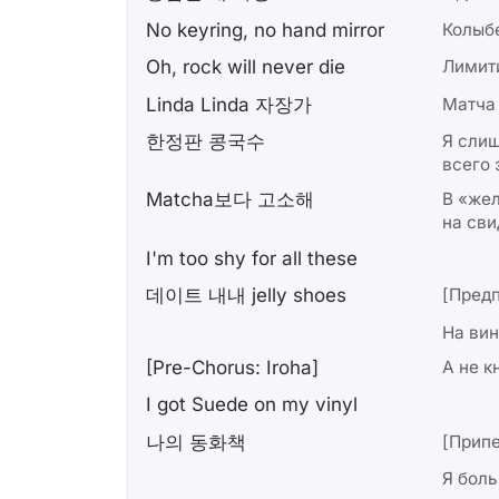
No keyring, no hand mirror
Колыб
Oh, rock will never die
Лимит
Linda Linda 자장가
Матча 
한정판 콩국수
Я слиш
всего 
Matcha보다 고소해
В «же
на сви
I'm too shy for all these
데이트 내내 jelly shoes
[Предп
На вин
[Pre-Chorus: Iroha]
А не к
I got Suede on my vinyl
나의 동화책
[Припе
Я боль