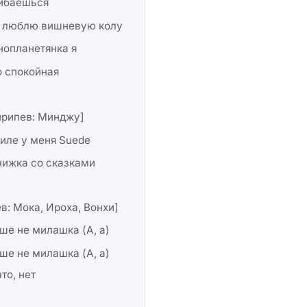
ибаешься
не люблю вишневую колу
нопланетянка я
о спокойная
припев: Минджу]
иле у меня Suede
нижка со сказками
в: Мока, Ироха, Вонхи]
ше не милашка (А, а)
ше не милашка (А, а)
что, нет