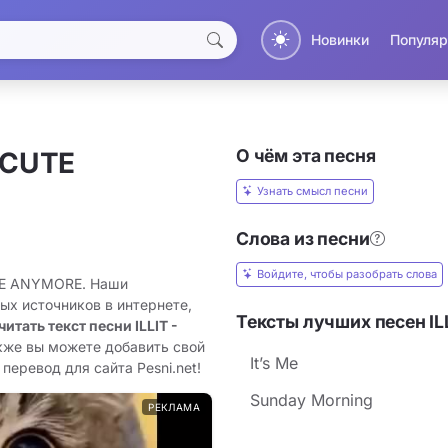
Новинки
Популяр
О чём эта песня
 CUTE
Узнать смысл песни
Слова из песни
Войдите, чтобы разобрать слова
UTE ANYMORE. Наши
ых источников в интернете,
Тексты лучших песен IL
читать текст песни ILLIT -
акже вы можете добавить свой
It’s Me
еревод для сайта Pesni.net!
Sunday Morning
РЕКЛАМА