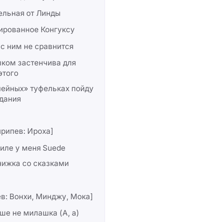
ельная от Линды
ированное Конгуксу
с ним не сравнится
ком застенчива для
этого
лейных» туфельках пойду
дания
рипев: Ироха]
иле у меня Suede
нижка со сказками
в: Вонхи, Минджу, Мока]
ше не милашка (А, а)