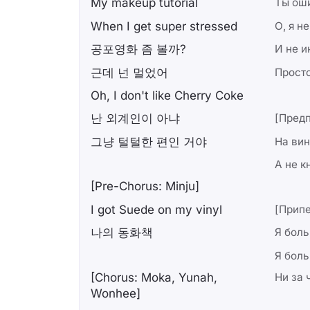
My makeup tutorial
Ты ош
When I get super stressed
О, я 
공포영화 좀 볼까?
И не и
근데 넌 멀었어
Прост
Oh, I don't like Cherry Coke
난 외계인이 아냐
[Пред
그냥 털털한 편인 거야
На вин
А не к
[Pre-Chorus: Minju]
I got Suede on my vinyl
[Припе
나의 동화책
Я боль
Я боль
[Chorus: Moka, Yunah,
Ни за 
Wonhee]