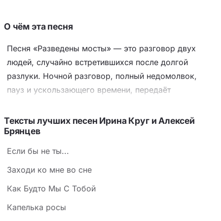
О чём эта песня
Песня «Разведены мосты» — это разговор двух
людей, случайно встретившихся после долгой
разлуки. Ночной разговор, полный недомолвок,
пауз и ускользающего времени, передаёт
одновременно и холодок отчуждения, и тепло
узнавания. Ключевой приём — повторяющееся «как
Тексты лучших песен Ирина Круг и Алексей
Брянцев
будто не было разлук» — подчёркивает иллюзию,
что чувства никуда не делись и можно всё начать
Если бы не ты...
заново. Образ разведённых мостов и
Заходи ко мне во сне
приближающегося рассвета создаёт ощущение
хрупкого момента, когда между прошлым и
Как Будто Мы С Тобой
будущим остался лишь шаг до чужого порога.
Капелька росы