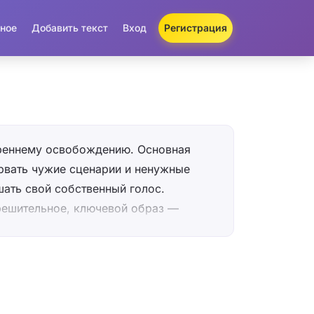
ное
Добавить текст
Вход
Регистрация
треннему освобождению. Основная
рвать чужие сценарии и ненужные
ать свой собственный голос.
решительное, ключевой образ —
 говорит о переходе от состояния
 свободе. Хотя текст не указывает на
итуацию, припев с повторяющимся
иалог с тем, кто удерживает
ли с её собственным прошлым.