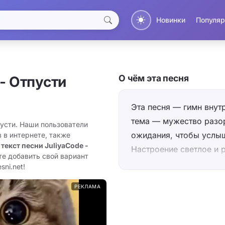
Новинки
Популяр
О чём эта песня
- Отпусти
Эта песня — гимн вну
тема — мужество разо
пусти. Наши пользователи
ожидания, чтобы услыш
 в интернете, также
 текст песни JuliyaCode -
Настроение светлое и 
те добавить свой вариант
«расправить крылья» —
ni.net!
ожидания к движению и
РЕКЛАМА
конкретную внешнюю с
«отпусти» звучит как д
лирическую героиню, и