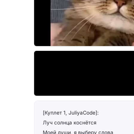
[Куплет 1, JuliyaCode]:
Луч солнца коснётся
Моей души, я выберу слова