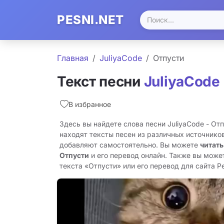
PESNI.NET
Главная
JuliyaCode
Отпусти
Текст песни
JuliyaCode
В избранное
Здесь вы найдете слова песни JuliyaCode - От
находят тексты песен из различных источников
добавляют самостоятельно. Вы можете
читать
Отпусти
и его перевод онлайн. Также вы може
текста «Отпусти» или его перевод для сайта Pes