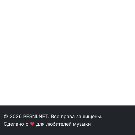
© 2026 PESNI.NET. Все права защищены.
Сделано с
❤
для любителей музыки