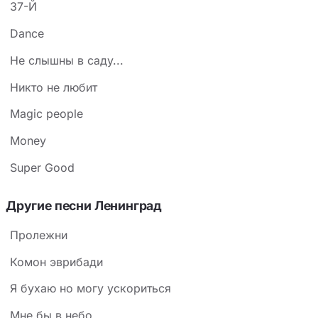
37-Й
(«чужого не беру») и последующим действием,
которое это правило нарушает. Контекст прост: это
Dance
не история любви, а торжество звериной
Hе слышны в садy...
инстинктивности, сдобренное фирменной для
Hикто не любит
«Ленинграда» циничной улыбкой.
Magic people
Money
Super Good
Другие песни Ленинград
Пролежни
Комон эврибади
Я бухаю но могу ускориться
Мне бы в небо