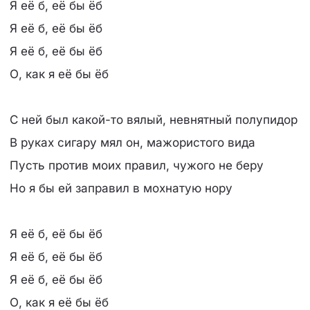
Я её б, её бы ёб
Я её б, её бы ёб
Я её б, её бы ёб
О, как я её бы ёб
С ней был какой-то вялый, невнятный полупидор
В руках сигару мял он, мажористого вида
Пусть против моих правил, чужого не беру
Но я бы ей заправил в мохнатую нору
Я её б, её бы ёб
Я её б, её бы ёб
Я её б, её бы ёб
О, как я её бы ёб