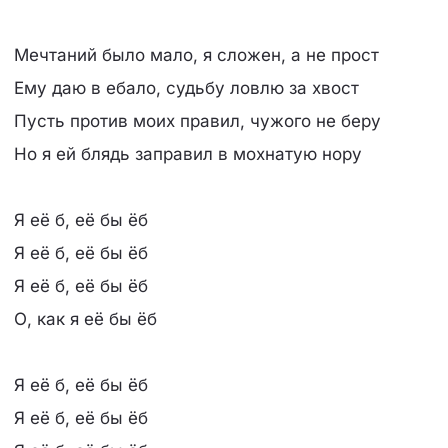
Мечтаний было мало, я сложен, а не прост
Ему даю в ебало, судьбу ловлю за хвост
Пусть против моих правил, чужого не беру
Но я ей блядь заправил в мохнатую нору
Я её б, её бы ёб
Я её б, её бы ёб
Я её б, её бы ёб
О, как я её бы ёб
Я её б, её бы ёб
Я её б, её бы ёб