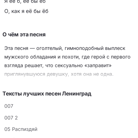
Я её б, её бы ёб
О, как я её бы ёб
О чём эта песня
Эта песня — оголтелый, гимноподобный выплеск
мужского обладания и похоти, где герой с первого
взгляда решает, что сексуально «заправит»
приглянувшуюся девушку, хотя она не одна.
Настроение здесь — грубое, агрессивное и
нарочито пошлое, без намёка на романтику:
Тексты лучших песен Ленинград
женщина сводится к объекту («мохнатая нора»), а
007
её спутник — к презрительному сопернику,
которого герой мысленно бьёт. Ключевой приём —
007 2
навязчивая, почти заклинательная реприза «Я её б,
05 Распиздяй
её бы ёб» и контраст между самооправданием