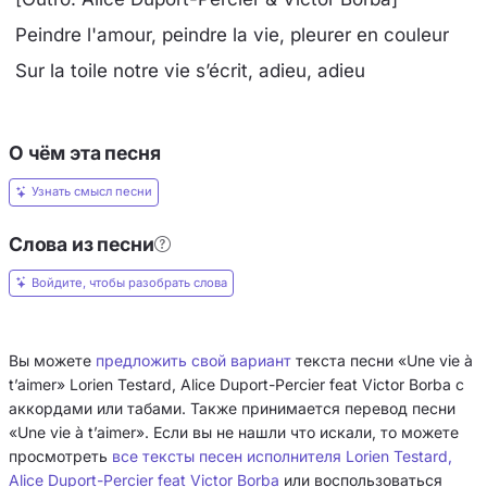
Peindre l'amour, peindre la vie, pleurer en couleur
Sur la toile notre vie s’écrit, adieu, adieu
О чём эта песня
Узнать смысл песни
Слова из песни
Войдите, чтобы разобрать слова
Вы можете
предложить свой вариант
текста песни «Une vie à
t’aimer» Lorien Testard, Alice Duport-Percier feat Victor Borba с
аккордами или табами. Также принимается перевод песни
«Une vie à t’aimer». Если вы не нашли что искали, то можете
просмотреть
все тексты песен исполнителя Lorien Testard,
Alice Duport-Percier feat Victor Borba
или воспользоваться