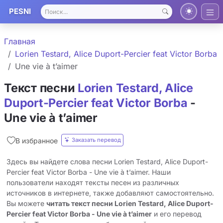
PESNI
Главная
Lorien Testard, Alice Duport-Percier feat Victor Borba
Une vie à t’aimer
Текст песни
Lorien Testard, Alice
Duport-Percier feat Victor Borba
-
Une vie à t’aimer
Заказать перевод
В избранное
Здесь вы найдете слова песни Lorien Testard, Alice Duport-
Percier feat Victor Borba - Une vie à t’aimer. Наши
пользователи находят тексты песен из различных
источников в интернете, также добавляют самостоятельно.
Вы можете
читать текст песни Lorien Testard, Alice Duport-
Percier feat Victor Borba - Une vie à t’aimer
и его перевод