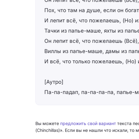
Он лепит всё, что пожелаешь (Всё)
Пох, что там на душе, если он богат
И лепит всё, что пожелаешь, (Но) 
Тачки из папье-маше, яхты из пап
Он лепит всё, что пожелаешь (Всё)
Виллы из папье-маше, дамы из па
И всё, что только пожелаешь, (Но)
[Аутро]
Па-па-падап, па-па-па-па, папье-
Вы можете
предложить свой вариант
текста пе
(Chinchillas)». Если вы не нашли что искали, т