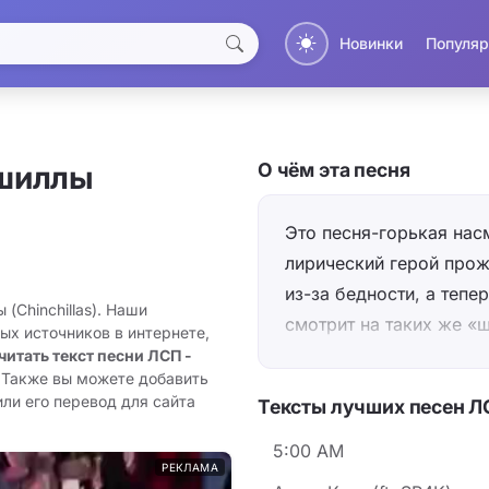
Новинки
Популяр
О чём эта песня
шиллы
Это песня-горькая нас
лирический герой прож
из-за бедности, а тепе
(Chinchillas). Наши
смотрит на таких же «
ых источников в интернете,
выбирают мужчин толь
читать текст песни ЛСП -
. Также вы можете добавить
повторяющийся образ 
или его перевод для сайта
Тексты лучших песен Л
роскошь (тачки, яхты,
бутафорию, лишённую н
5:00 AM
РЕКЛАМА
колеблется от язвител