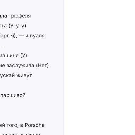
вала трюфеля
та (У-у-у)
арл я), — и вуаля:
а…
машине (У)
не заслужила (Нет)
пускай живут
 паршиво?
й того, в Porsche