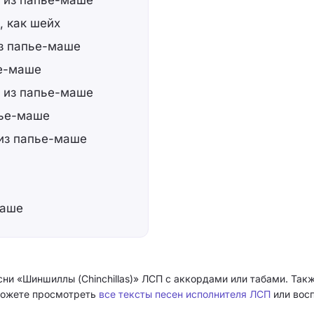
, из папье-маше
, как шейх
из папье-маше
ье-маше
, из папье-маше
пье-маше
 из папье-маше
маше
сни «Шиншиллы (Chinchillas)» ЛСП с аккордами или табами. Та
о можете просмотреть
все тексты песен исполнителя ЛСП
или восп