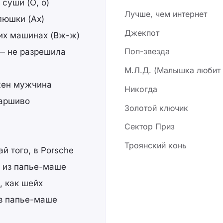
 суши (О, о)
Лучше, чем интернет
люшки (Ах)
Джекпот
гих машинах (Вж-ж)
Поп-звезда
 — не разрешила
М.Л.Д. (Малышка любит 
ужен мужчина
Никогда
паршиво
Золотой ключик
Сектор Приз
Троянский конь
й того, в Porsche
, из папье-маше
, как шейх
из папье-маше