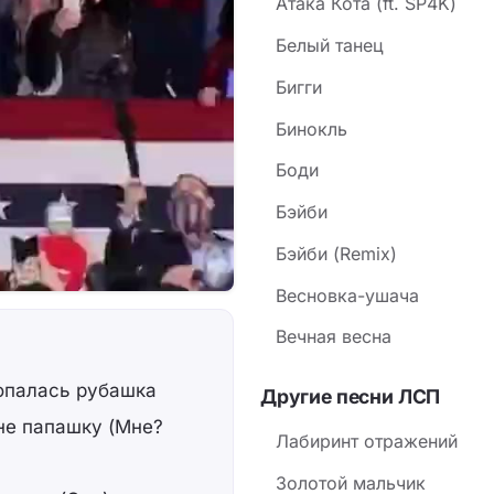
Атака Кота (ft. SP4K)
шиншиллы») до тосклив
Белый танец
правилам не приносит с
Бигги
Бинокль
Боди
Бэйби
Бэйби (Remix)
Весновка-ушача
Вечная весна
опалась рубашка
Другие песни ЛСП
не папашку (Мне?
Лабиринт отражений
Золотой мальчик