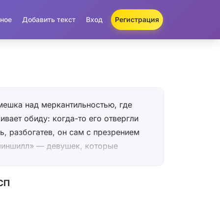
ное
Добавить текст
Вход
Регистрация
мешка над меркантильностью, где
ивает обиду: когда-то его отвергли
рь, разбогатев, он сам с презрением
шиншилл» — девушек, которые
ко за кошелёк. Ключевой приём —
папье-маше, который превращает
СП
 виллы) в дешёвую, хрупкую
астоящих чувств. Настроение здесь
ьной бравады («Пусть живут