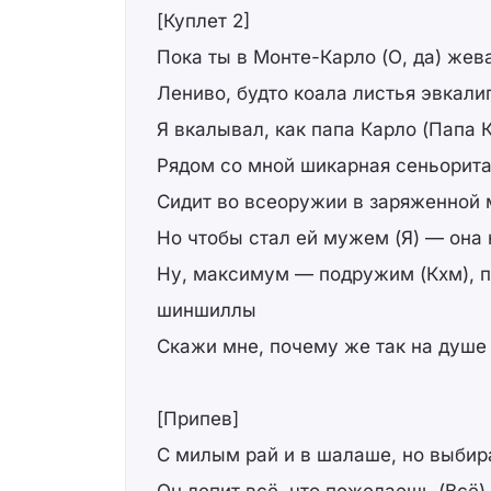
[Куплет 2]
Пока ты в Монте-Карло (О, да) же
Лениво, будто коала листья эвкалип
Я вкалывал, как папа Карло (Папа К
Рядом со мной шикарная сеньорит
Сидит во всеоружии в заряженной 
Но чтобы стал ей мужем (Я) — она 
Ну, максимум — подружим (Кхм), 
шиншиллы
Скажи мне, почему же так на душе
[Припев]
С милым рай и в шалаше, но выбира