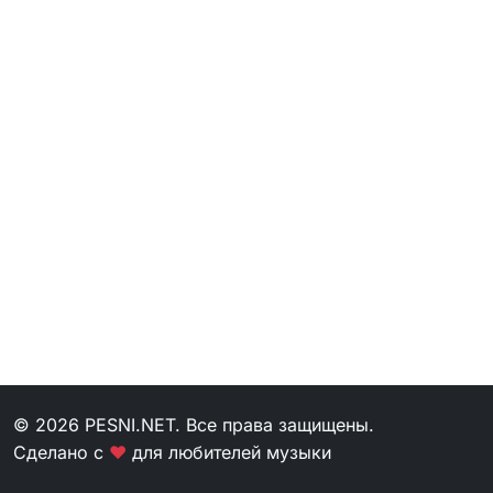
© 2026 PESNI.NET. Все права защищены.
Сделано с
❤
для любителей музыки