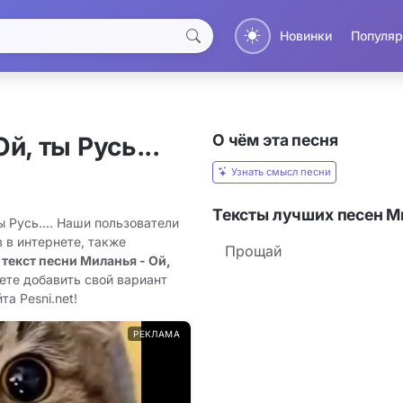
Новинки
Популяр
О чём эта песня
Ой, ты Русь...
Узнать смысл песни
Тексты лучших песен М
ы Русь.... Наши пользователи
 в интернете, также
Прощай
 текст песни Миланья - Ой,
ете добавить свой вариант
та Pesni.net!
РЕКЛАМА