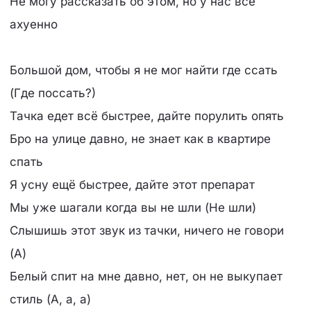
Не могу рассказать об этом, но у нас всё
ахуенно
Большой дом, чтобы я не мог найти где ссать
(Где поссать?)
Тачка едет всё быстрее, дайте порулить опять
Бро на улице давно, не знает как в квартире
спать
Я усну ещё быстрее, дайте этот препарат
Мы уже шагали когда вы не шли (Не шли)
Слышишь этот звук из тачки, ничего не говори
(А)
Белый спит на мне давно, нет, он не выкупает
стиль (А, а, а)