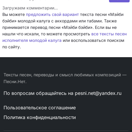
Загружаем комментарии…
Вы можете
предложить свой вариант
текста песни «Мэйби
бэйби» молодой калуга с аккордами или табами. Также
принимается перевод песни «Мэйби бэйби». Если вы не
нашли что искали, то можете просмотреть
все тексты песен
исполнителя молодой калуга
или воспользоваться поиском
по сайту.
Тексты песен, переводы и смысл любимых композиций —
Песни.Нет.
По вопросам обращайтесь на
pesni.net@yandex.ru
Пользовательское соглашение
Политика конфиденциальности