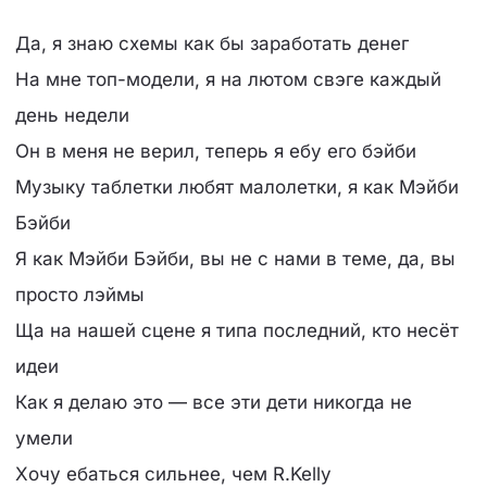
Да, я знаю схемы как бы заработать денег
На мне топ-модели, я на лютом свэге каждый
день недели
Он в меня не верил, теперь я ебу его бэйби
Музыку таблетки любят малолетки, я как Мэйби
Бэйби
Я как Мэйби Бэйби, вы не с нами в теме, да, вы
просто лэймы
Ща на нашей сцене я типа последний, кто несёт
идеи
Как я делаю это — все эти дети никогда не
умели
Хочу ебаться сильнее, чем R.Kelly