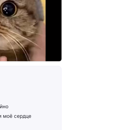
айно
 и моё сердце