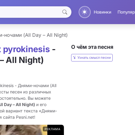
Новинки
Популяр
-ночами (All Day – All Night)
О чём эта песня
 pyrokinesis
-
 All Night)
Узнать смысл песни
inesis - Днями-ночами (All
ексты песен из различных
остоятельно. Вы можете
Day – All Night)
и его
ой вариант текста «Днями-
я сайта Pesni.net!
РЕКЛАМА