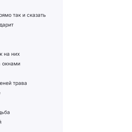
рямо так и сказать
ударит
к на них
а окнами
леней трава
е
дьба
й