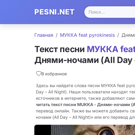
PESNI.NET
Главная
МУККА feat pyrokinesis
Днями
Текст песни
МУККА feat
Днями-ночами (All Day –
В избранное
Здесь вы найдете слова песни МУККА feat pyrok
Day – All Night). Наши пользователи находят т
источников в интернете, также добавляют сам
читать текст песни MUKKA - Днями-ночами (All 
перевод онлайн. Также вы можете добавить св
ночами (All Day – All Night)» или его перевод дл