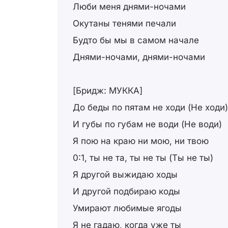
Люби меня днями-ночами
Окутаны тенями печали
Будто бы мы в самом начале
Днями-ночами, днями-ночами
[Бридж: МУККА]
До беды по пятам не ходи (Не ходи)
И губы по губам не води (Не води)
Я пою на краю ни мою, ни твою
0:1, ты не та, ты не ты (Ты не ты)
Я другой выжидаю ходы
И другой подбираю коды
Умирают любимые ягоды
Я не гадаю, когда уже ты