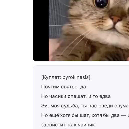
[Куплет: pyrokinesis]
Почтим святое, да
Но часики спешат, и то едва
Эй, моя судьба, ты нас сведи случ
Но ещё хотя бы шаг, хотя бы два —
засвистит, как чайник