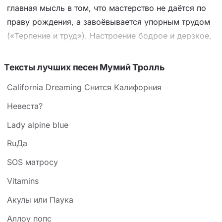
главная мысль в том, что мастерство не даётся по
праву рождения, а завоёвывается упорным трудом
(«Терпение и труд»). Настроение бодрое и дерзкое,
подчёркнутое повторяющейся мантрой про
опасности и точные приёмы. В образе «сведёшь с
Тексты лучших песен Мумий Тролль
ума весь свет» и «бриллиантом засверкаешь»
California Dreaming Снится Калифорния
считывается обещание внутренней трансформации,
а к концу появляется самоирония — герой
Hевеста?
представляется «Панда Кунг-Фу Fighter», что
Lаdy аlрine blue
связывает текст с сюжетом мультфильма про
RuДа
неуклюжего, но настойчивого персонажа.
SOS матросу
Vitamins
Акулы или Паука
Аллоу попс