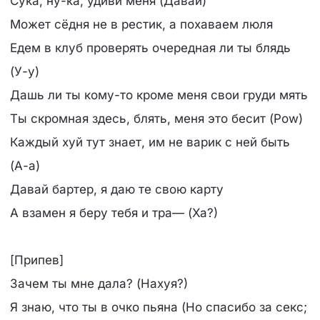
Сука, ну-ка, удиви меня (Давай)
Может сёдня не в рестик, а похаваем люля
Едем в клуб проверять очередная ли ты блядь
(У-у)
Дашь ли ты кому-то кроме меня свои груди мять
Ты скромная здесь, блять, меня это бесит (Pow)
Каждый хуй тут знает, им не варик с ней быть
(А-а)
Давай бартер, я даю те свою карту
А взамен я беру тебя и тра— (Ха?)
[Припев]
Зачем ты мне дала? (Нахуя?)
Я знаю, что ты в очко пьяна (Но спасибо за секс;