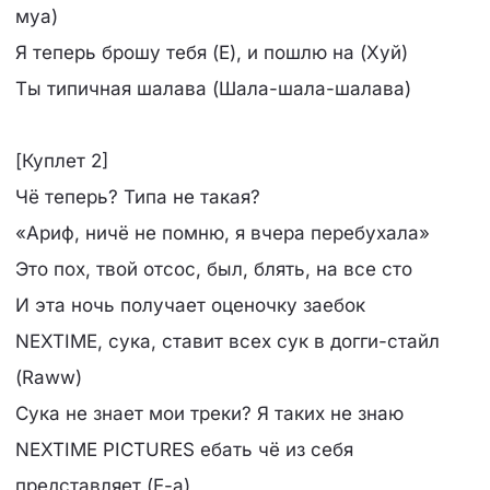
муа)
Я теперь брошу тебя (Е), и пошлю на (Хуй)
Ты типичная шалава (Шала-шала-шалава)
[Куплет 2]
Чё теперь? Типа не такая?
«Ариф, ничё не помню, я вчера перебухала»
Это пох, твой отсос, был, блять, на все сто
И эта ночь получает оценочку заебок
NEXTIME, сука, ставит всех сук в догги-стайл
(Raww)
Сука не знает мои треки? Я таких не знаю
NEXTIME PICTURES ебать чё из себя
представляет (Е-а)