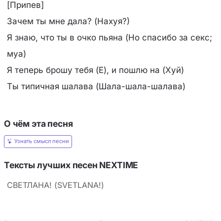
[Припев]
Зачем ты мне дала? (Нахуя?)
Я знаю, что ты в очко пьяна (Но спасибо за секс;
муа)
Я теперь брошу тебя (Е), и пошлю на (Хуй)
Ты типичная шалава (Шала-шала-шалава)
О чём эта песня
Узнать смысл песни
Тексты лучших песен NEXTIME
СВЕТЛАНА! (SVETLANA!)