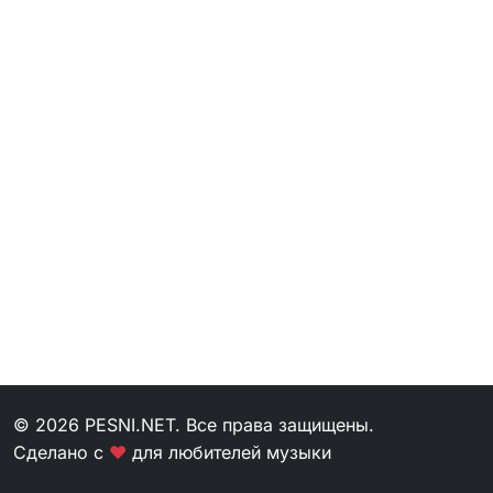
© 2026 PESNI.NET. Все права защищены.
Сделано с
❤
для любителей музыки