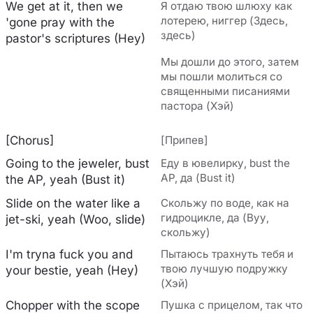
We get at it, then we
Я отдаю твою шлюху как
лотерею, ниггер (Здесь,
'gone pray with the
здесь)
pastor's scriptures (Hey)
Мы дошли до этого, затем
мы пошли молиться со
священными писаниями
пастора (Хэй)
[Chorus]
[Припев]
Going to the jeweler, bust
Еду в ювелирку, bust the
AP, да (Bust it)
the AP, yeah (Bust it)
Slide on the water like a
Скольжу по воде, как на
гидроцикле, да (Вуу,
jet-ski, yeah (Woo, slide)
скольжу)
I'm tryna fuck you and
Пытаюсь трахнуть тебя и
твою лучшую подружку
your bestie, yeah (Hey)
(Хэй)
Chopper with the scope
Пушка с прицелом, так что