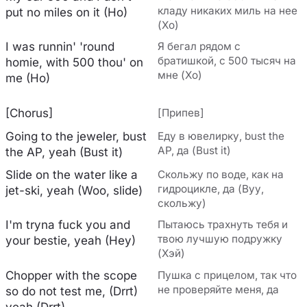
кладу никаких миль на нее
put no miles on it (Ho)
(Хо)
I was runnin' 'round
Я бегал рядом с
братишкой, с 500 тысяч на
homie, with 500 thou' on
мне (Хо)
me (Ho)
[Chorus]
[Припев]
Going to the jeweler, bust
Еду в ювелирку, bust the
AP, да (Bust it)
the AP, yeah (Bust it)
Slide on the water like a
Скольжу по воде, как на
гидроцикле, да (Вуу,
jet-ski, yeah (Woo, slide)
скольжу)
I'm tryna fuck you and
Пытаюсь трахнуть тебя и
твою лучшую подружку
your bestie, yeah (Hey)
(Хэй)
Chopper with the scope
Пушка с прицелом, так что
не проверяйте меня, да
so do not test me, (Drrt)
yeah (Drrt)