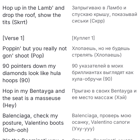
Hop up in the Lamb' and
Запрыгиваю в Ламбо и
спускаю крышу, показывай
drop the roof, show the
сиськи (Скрр)
tits (Skrrt)
[Verse 1]
[Куплет 1]
Poppin' but you really not
Хлопаешь, но не будешь
стрелять (Хлопаешь)
gon' shoot (Pop)
90 pointers down my
90 указателей в моих
бриллиантах выглядят как
diamonds look like hula
хула-обручи (90)
hoops (90)
Hop in my Bentayga and
Прыгаю в своих Bentayga и
ее место массаж (Хэй)
the seat is a masseuse
(Hey)
Balenciaga, check my
Balenciaga, проверь мою
осанку, Valentino сапоги
posture, Valentino boots
(Уху-ууу)
(Ooh-ooh)