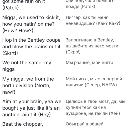
они получили немного
got some rain on it
дождя (Patek)
(Patek)
Nigga, we used to kick it,
Ниггер, как ты меня
ненавидишь? (Как? Как?)
how you hatin' on me?
(How? How?)
Hop in the Bentley coupe
Запрыгиваю в Bentley,
вышибите из него мозги
and blow the brains out it
(Скрр!)
(Skrrt!)
We not the same, my
Мы разные, мой нигга
nigga
My nigga, we from the
Мой нигга, мы с северной
дивизии (Север, NAFW)
north division (North,
nawf)
Aim at your brain, yea we
Целюсь в твои мозг, да, мы
купили тебя как на
bought ya just like it's an
аукционе, не так ли (Хэй)
auction, ain't it (Hey)
Beat the chopper,
Обыграй в общей