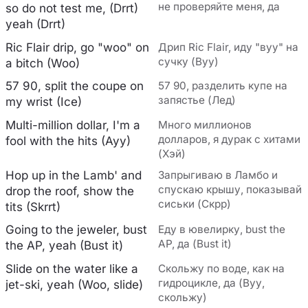
не проверяйте меня, да
so do not test me, (Drrt)
yeah (Drrt)
Ric Flair drip, go "woo" on
Дрип Ric Flair, иду "вуу" на
сучку (Вуу)
a bitch (Woo)
57 90, split the coupe on
57 90, разделить купе на
запястье (Лед)
my wrist (Ice)
Multi-million dollar, I'm a
Много миллионов
долларов, я дурак с хитами
fool with the hits (Ayy)
(Хэй)
Hop up in the Lamb' and
Запрыгиваю в Ламбо и
спускаю крышу, показывай
drop the roof, show the
сиськи (Скрр)
tits (Skrrt)
Going to the jeweler, bust
Еду в ювелирку, bust the
AP, да (Bust it)
the AP, yeah (Bust it)
Slide on the water like a
Скольжу по воде, как на
гидроцикле, да (Вуу,
jet-ski, yeah (Woo, slide)
скольжу)