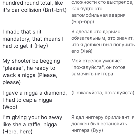
сложности сто выстрелов,
hundred round total, like
как будто это
it's car collision (Brrt-brrt)
автомобильная авария
(Брр-брр)
I made that shit
Я сделал это дерьмо
обязательным, это значит,
mandatory, that means I
что я должен был получить
had to get it (Hey)
его (Хэй)
My shooter be begging
Мой стрелок умоляет
"пожалуйста", он готов
"please", he ready to
замочить ниггера
wack a nigga (Please,
please)
I gave a nigga a diamond,
(Пожалуйста, пожалуйста)
I had to cap a nigga
(Woo)
I'm giving your ho away
Я дал ниггеру бриллиант, я
должен был остановить
like she a raffle, nigga
ниггера (Вуу)
(Here, here)