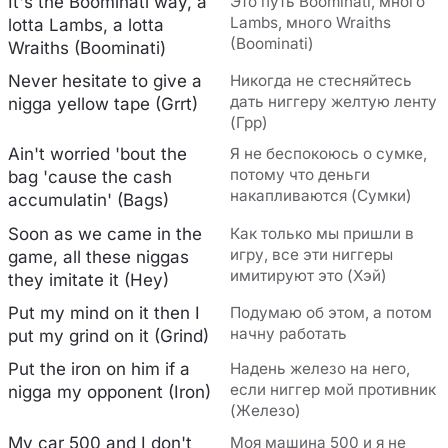
It's the Boominati way, a
Это путь Boominati, много
Lambs, много Wraiths
lotta Lambs, a lotta
(Boominati)
Wraiths (Boominati)
Never hesitate to give a
Никогда не стесняйтесь
дать ниггеру желтую ленту
nigga yellow tape (Grrt)
(Грр)
Ain't worried 'bout the
Я не беспокоюсь о сумке,
потому что деньги
bag 'cause the cash
накапливаются (Сумки)
accumulatin' (Bags)
Soon as we came in the
Как только мы пришли в
игру, все эти ниггеры
game, all these niggas
имитируют это (Хэй)
they imitate it (Hey)
Put my mind on it then I
Подумаю об этом, а потом
начну работать
put my grind on it (Grind)
Put the iron on him if a
Надень железо на него,
если ниггер мой противник
nigga my opponent (Iron)
(Железо)
My car 500 and I don't
Моя машина 500 и я не