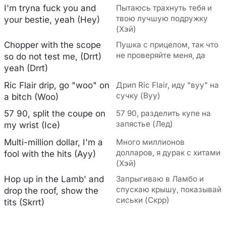
I'm tryna fuck you and
Пытаюсь трахнуть тебя и
твою лучшую подружку
your bestie, yeah (Hey)
(Хэй)
Chopper with the scope
Пушка с прицелом, так что
не проверяйте меня, да
so do not test me, (Drrt)
yeah (Drrt)
Ric Flair drip, go "woo" on
Дрип Ric Flair, иду "вуу" на
сучку (Вуу)
a bitch (Woo)
57 90, split the coupe on
57 90, разделить купе на
запястье (Лед)
my wrist (Ice)
Multi-million dollar, I'm a
Много миллионов
долларов, я дурак с хитами
fool with the hits (Ayy)
(Хэй)
Hop up in the Lamb' and
Запрыгиваю в Ламбо и
спускаю крышу, показывай
drop the roof, show the
сиськи (Скрр)
tits (Skrrt)