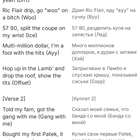
Ric Flair drip, go "woo" on
Дрип Ric Flair, иду "вуу" на
сучку (Вуу)
a bitch (Woo)
57 90, split the coupe on
57 90, разделить купе на
запястье (Лед)
my wrist (Ice)
Multi-million dollar, I'm a
Много миллионов
долларов, я дурак с хитами
fool with the hits (Ayy)
(Хэй)
Hop up in the Lamb' and
Запрыгиваю в Ламбо и
спускаю крышу, показывай
drop the roof, show the
сиськи (Скрр)
tits (Offset)
[Verse 2]
[Куплет 2]
Told my fam, got the
Сказал моей семье, что
банда со мной (Банда со
gang with me (Gang with
мной)
me)
Bought my first Patek, it
Купил свои первые Patek,