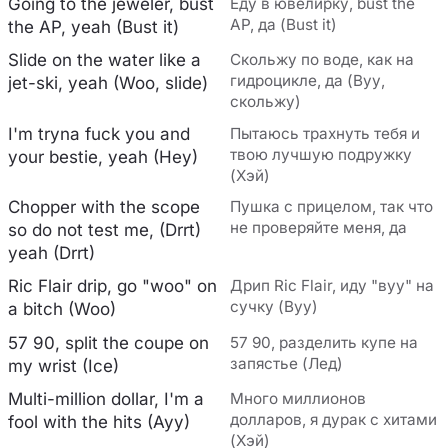
Going to the jeweler, bust
Еду в ювелирку, bust the
AP, да (Bust it)
the AP, yeah (Bust it)
Slide on the water like a
Скольжу по воде, как на
гидроцикле, да (Вуу,
jet-ski, yeah (Woo, slide)
скольжу)
I'm tryna fuck you and
Пытаюсь трахнуть тебя и
твою лучшую подружку
your bestie, yeah (Hey)
(Хэй)
Chopper with the scope
Пушка с прицелом, так что
не проверяйте меня, да
so do not test me, (Drrt)
yeah (Drrt)
Ric Flair drip, go "woo" on
Дрип Ric Flair, иду "вуу" на
сучку (Вуу)
a bitch (Woo)
57 90, split the coupe on
57 90, разделить купе на
запястье (Лед)
my wrist (Ice)
Multi-million dollar, I'm a
Много миллионов
долларов, я дурак с хитами
fool with the hits (Ayy)
(Хэй)