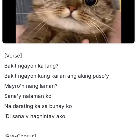
[Verse]
Bakit ngayon ka lang?
Bakit ngayon kung kailan ang aking puso'y
Mayro'n nang laman?
Sana'y nalaman ko
Na darating ka sa buhay ko
'Di sana'y naghintay ako
[Pre-Chorus]