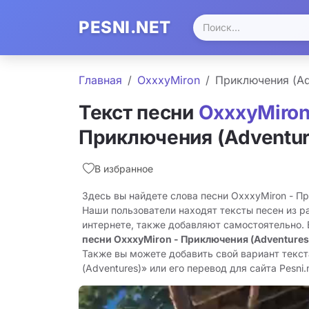
PESNI.NET
Главная
OxxxyMiron
Приключения (Ad
Текст песни
OxxxyMiro
Приключения (Adventur
В избранное
Здесь вы найдете слова песни OxxxyMiron - Пр
Наши пользователи находят тексты песен из р
интернете, также добавляют самостоятельно.
песни OxxxyMiron - Приключения (Adventures
Также вы можете добавить свой вариант текс
(Adventures)» или его перевод для сайта Pesni.n