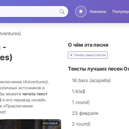
Новинки
Популяр
ventures)
О чём эта песня
n
-
es)
Узнать смысл песни
Тексты лучших песен O
16 bars (acapella)
иключения (Adventures).
азличных источников в
1.Kla$
 Вы можете
читать текст
)
и его перевод онлайн.
1 round)
та «Приключения
et!
23 февраля
2 round)
РЕКЛАМА