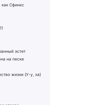
, как Сфинкс
?)
транный эстет
ена на песке
ство жизни (У-у, ха)