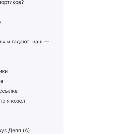
портиков?
s
ь» и гадают: наш —
ики
ке
 ссылке
то я козёл
оуз Депп (А)