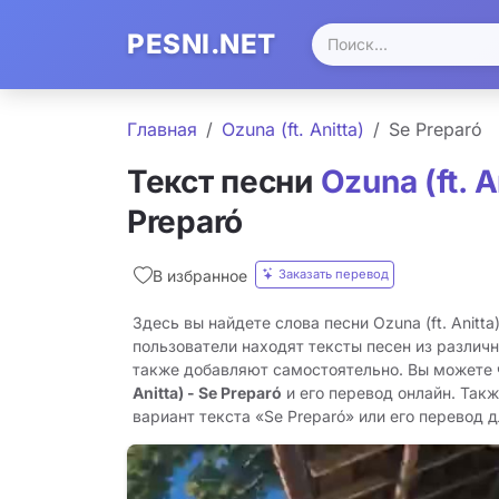
PESNI.NET
Главная
Ozuna (ft. Anitta)
Se Preparó
Текст песни
Ozuna (ft. A
Preparó
Заказать перевод
В избранное
Здесь вы найдете слова песни Ozuna (ft. Anitta
пользователи находят тексты песен из различн
также добавляют самостоятельно. Вы можете
Anitta) - Se Preparó
и его перевод онлайн. Так
вариант текста «Se Preparó» или его перевод дл