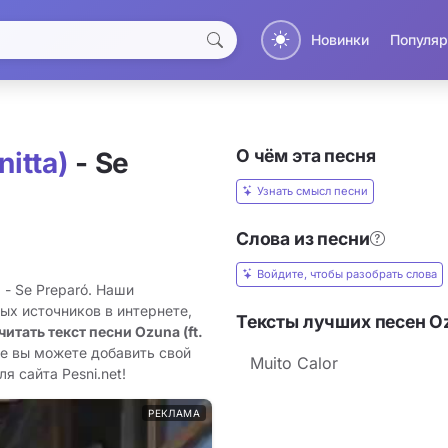
Новинки
Популяр
О чём эта песня
nitta)
- Se
Узнать смысл песни
Слова из песни
Войдите, чтобы разобрать слова
) - Se Preparó. Наши
ых источников в интернете,
Тексты лучших песен Ozu
читать текст песни Ozuna (ft.
же вы можете добавить свой
Muito Calor
я сайта Pesni.net!
РЕКЛАМА