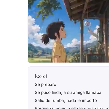
[Coro]
Se preparó
Se puso linda, a su amiga llamaba
Salió de rumba, nada le importó
Porque su novio a ella le engañaba c