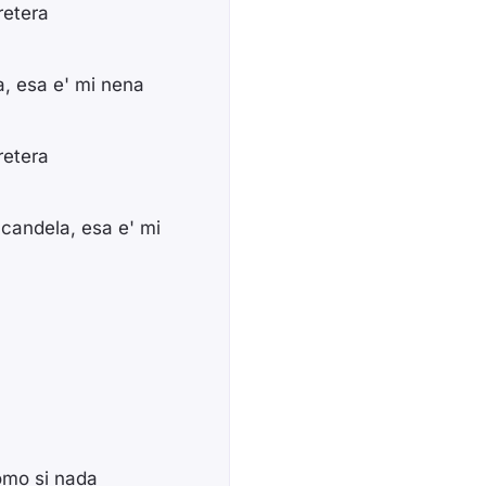
retera
, esa e' mi nena
retera
andela, esa e' mi
omo si nada