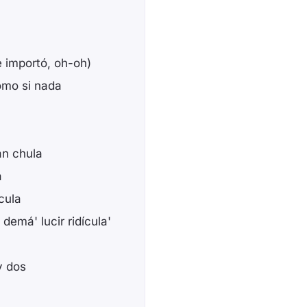
e importó, oh-oh)
omo si nada
an chula
a
cula
demá' lucir ridícula'
y dos