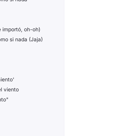
e importó, oh-oh)
omo si nada (Jaja)
miento'
l viento
nto"