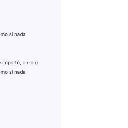
omo si nada
e importó, oh-oh)
omo si nada