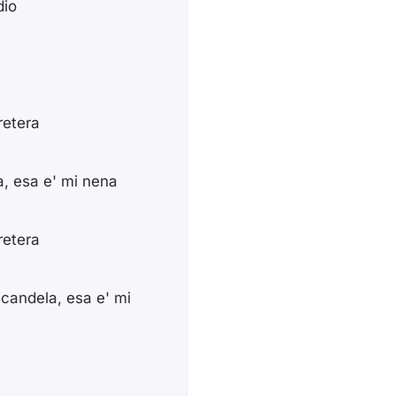
dio
retera
, esa e' mi nena
retera
andela, esa e' mi