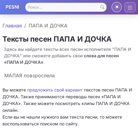
PESNI
Главная
ПАПА И ДОЧКА
Тексты песен ПАПА И ДОЧКА
Здесь вы найдете тексты всех песен исполнителя "ПАПА И
ДОЧКА" или сможете добавить свои
слова для песен
«ПАПА И ДОЧКА»
.
МАЛАЯ повзрослела
Вы можете
предложить свой вариант
текстов песен ПАПА И
ДОЧКА. Также принимаются переводы песен «ПАПА И
ДОЧКА». Также можете посмотреть клипы ПАПА И ДОЧКА
онлайн.
Если вы не нашли нужного вам текста песни, то можете
воспользоваться поиском по сайту.