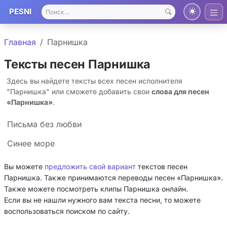
PESNI
Главная
Парнишка
Тексты песен Парнишка
Здесь вы найдете тексты всех песен исполнителя
"Парнишка" или сможете добавить свои
слова для песен
«Парнишка»
.
Письма без любви
Синее море
Вы можете
предложить свой вариант
текстов песен
Парнишка. Также принимаются переводы песен «Парнишка».
Также можете посмотреть клипы Парнишка онлайн.
Если вы не нашли нужного вам текста песни, то можете
воспользоваться поиском по сайту.