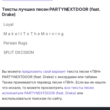
Тексты лучших песен PARTYNEXTDOOR (feat.
Drake)
Loyal
M a k e I t T o T h e M o r n i n g
Persian Rugs
SPLIT DECISION
Вы можете
предложить свой вариант
текста песни «TBH»
PARTYNEXTDOOR (feat. Drake) с аккордами или табами.
Также принимается перевод песни «TBH». Если вы не нашли
что искали, то можете просмотреть
все тексты песен
исполнителя PARTYNEXTDOOR (feat. Drake)
или
воспользоваться поиском по сайту.