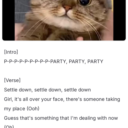
[Intro]
P-P-P-P-P-P-P-P-P-PARTY, PARTY, PARTY
[Verse]
Settle down, settle down, settle down
Girl, it's all over your face, there's someone taking
my place (Ooh)
Guess that's something that I'm dealing with now
(Oh)