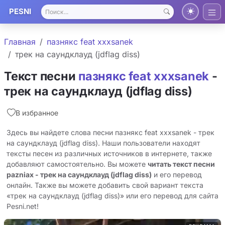
PESNI
Главная
пазнякс feat xxxsanek
трек на саундклауд (jdflag diss)
Текст песни
пазнякс feat xxxsanek
-
трек на саундклауд (jdflag diss)
В избранное
Здесь вы найдете слова песни пазнякс feat xxxsanek - трек
на саундклауд (jdflag diss). Наши пользователи находят
тексты песен из различных источников в интернете, также
добавляют самостоятельно. Вы можете
читать текст песни
pazniax - трек на саундклауд (jdflag diss)
и его перевод
онлайн. Также вы можете добавить свой вариант текста
«трек на саундклауд (jdflag diss)» или его перевод для сайта
Pesni.net!