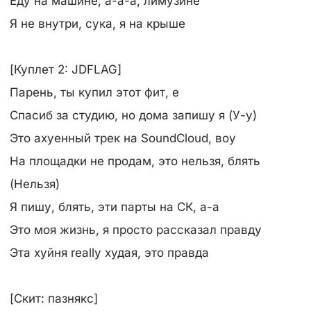
Еду на машине, а-а-а, лимузине
Я не внутри, сука, я на крыше
[Куплет 2: JDFLAG]
Парень, ты купил этот фит, е
Спасиб за студию, но дома запишу я (У-у)
Это ахуенный трек на SoundCloud, воу
На площадки не продам, это нельзя, блять
(Нельзя)
Я пишу, блять, эти парты на СК, а-а
Это моя жизнь, я просто рассказал правду
Эта хуйня really худая, это правда
[Скит: пазнякс]