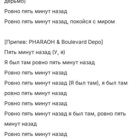
дерьмо)
Ровно пять минут назад
Ровно пять минут назад, покойся с миром
[Припев: PHARAOH & Boulevard Depo]
Пять минут назад (У, я)
Я был там ровно пять минут назад
Ровно пять минут назад
Ровно пять минут назад (Я был там), я был там
ровно пять минут назад
Ровно пять минут назад
Ровно пять минут назад я был там, ровно пять
минут назад
Ровно пять минут назад