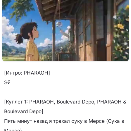
[Интро: PHARAOH]
Эй
[Куплет 1: PHARAOH, Boulevard Depo, PHARAOH &
Boulevard Depo]
Пять минут назад я трахал суку в Мерсе (Сука в
Мерсе)