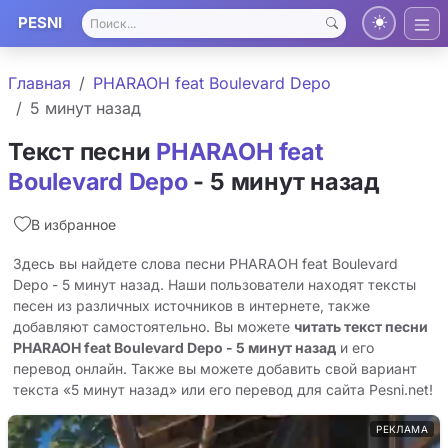
PESNI
Главная
PHARAOH feat Boulevard Depo
5 минут назад
Текст песни
PHARAOH feat
Boulevard Depo
- 5 минут назад
В избранное
Здесь вы найдете слова песни PHARAOH feat Boulevard
Depo - 5 минут назад. Наши пользователи находят тексты
песен из различных источников в интернете, также
добавляют самостоятельно. Вы можете
читать текст песни
PHARAOH feat Boulevard Depo - 5 минут назад
и его
перевод онлайн. Также вы можете добавить свой вариант
текста «5 минут назад» или его перевод для сайта Pesni.net!
РЕКЛАМА