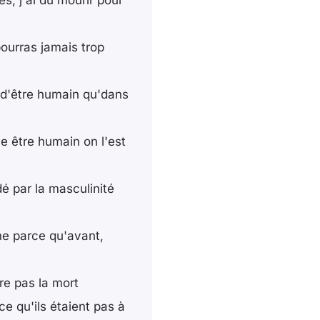
s, j'ai dû mourir pour
pourras jamais trop
t d'être humain qu'dans
e être humain on l'est
é par la masculinité
che parce qu'avant,
tre pas la mort
 qu'ils étaient pas à