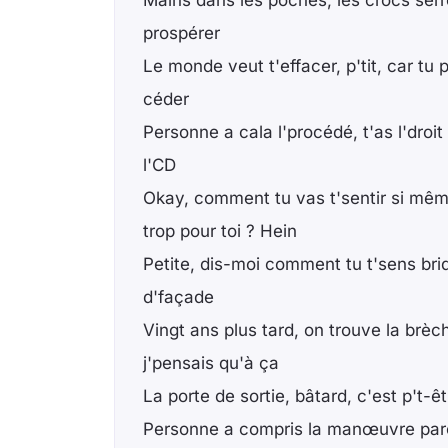
Mains dans les poches, les crocs serré
prospérer
Le monde veut t'effacer, p'tit, car tu 
céder
Personne a cala l'procédé, t'as l'droi
l'CD
Okay, comment tu vas t'sentir si mêm
trop pour toi ? Hein
Petite, dis-moi comment tu t'sens brid
d'façade
Vingt ans plus tard, on trouve la brè
j'pensais qu'à ça
La porte de sortie, bâtard, c'est p't-ê
Personne a compris la manœuvre parce