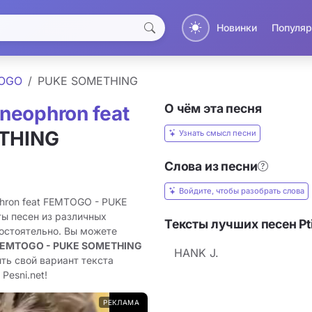
Новинки
Популяр
TOGO
PUKE SOMETHING
О чём эта песня
 neophron feat
THING
Узнать смысл песни
Слова из песни
Войдите, чтобы разобрать слова
phron feat FEMTOGO - PUKE
ы песен из различных
Тексты лучших песен Pt
остоятельно. Вы можете
at FEMTOGO - PUKE SOMETHING
HANK J.
ть свой вариант текста
Pesni.net!
РЕКЛАМА