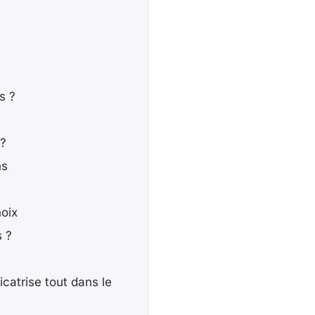
s ?
 ?
ns
hoix
s ?
icatrise tout dans le