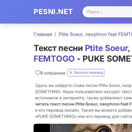
PESNI.NET
Главная
Ptite Soeur, neophron feat FEM
Текст песни
Ptite Soeur,
FEMTOGO
- PUKE SOME
Заказать перевод
В избранное
Здесь вы найдете слова песни Ptite Soeur, neo
SOMETHING. Наши пользователи находят текст
источников в интернете, также добавляют сам
читать текст песни Ptite Soeur, neophron fe
и его перевод онлайн. Также вы можете добави
«PUKE SOMETHING» или его перевод для сайта 