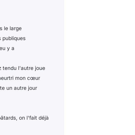
s le large
s publiques
eu y a
z tendu l'autre joue
 meurtri mon cœur
ste un autre jour
tards, on l'fait déjà