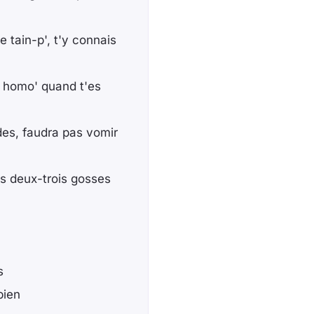
e tain-p', t'y connais
 homo' quand t'es
des, faudra pas vomir
es deux-trois gosses
s
bien