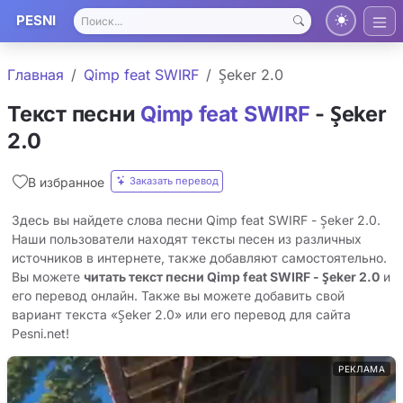
PESNI
Главная
Qimp feat SWIRF
Şeker 2.0
Текст песни
Qimp feat SWIRF
- Şeker
2.0
Заказать перевод
В избранное
Здесь вы найдете слова песни Qimp feat SWIRF - Şeker 2.0.
Наши пользователи находят тексты песен из различных
источников в интернете, также добавляют самостоятельно.
Вы можете
читать текст песни Qimp feat SWIRF - Şeker 2.0
и
его перевод онлайн. Также вы можете добавить свой
вариант текста «Şeker 2.0» или его перевод для сайта
Pesni.net!
РЕКЛАМА