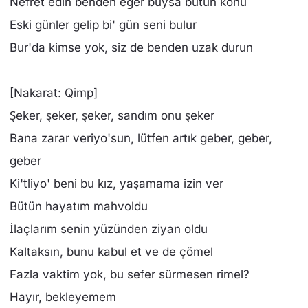
Nefret edin benden eğer buysa bütün konu
Eski günler gelip bi' gün seni bulur
Bur'da kimse yok, siz de benden uzak durun
[Nakarat: Qimp]
Şeker, şeker, şeker, sandım onu şeker
Bana zarar veriyo'sun, lütfen artık geber, geber,
geber
Ki'tliyo' beni bu kız, yaşamama izin ver
Bütün hayatım mahvoldu
İlaçlarım senin yüzünden ziyan oldu
Kaltaksın, bunu kabul et ve de çömel
Fazla vaktim yok, bu sefer sürmesen rimel?
Hayır, bekleyemem