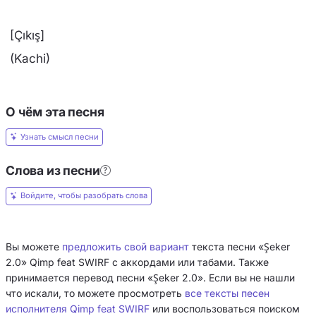
[Çıkış]
(Kachi)
О чём эта песня
Узнать смысл песни
Слова из песни
Войдите, чтобы разобрать слова
Вы можете
предложить свой вариант
текста песни «Şeker
2.0» Qimp feat SWIRF с аккордами или табами. Также
принимается перевод песни «Şeker 2.0». Если вы не нашли
что искали, то можете просмотреть
все тексты песен
исполнителя Qimp feat SWIRF
или воспользоваться поиском