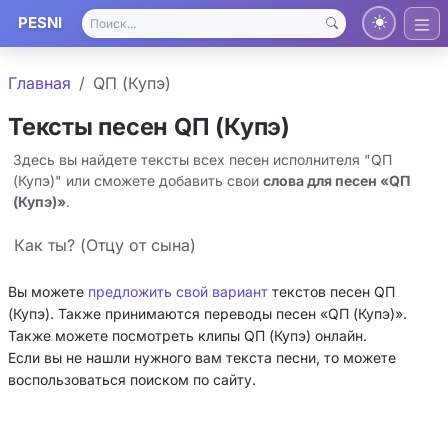
PESNI
Главная
QП (Купэ)
Тексты песен QП (Купэ)
Здесь вы найдете тексты всех песен исполнителя "QП
(Купэ)" или сможете добавить свои
слова для песен «QП
(Купэ)»
.
Как ты? (Отцу от сына)
Вы можете
предложить свой вариант
текстов песен QП
(Купэ). Также принимаются переводы песен «QП (Купэ)».
Также можете посмотреть клипы QП (Купэ) онлайн.
Если вы не нашли нужного вам текста песни, то можете
воспользоваться поиском по сайту.