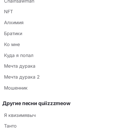
Chainsawman
NFT
Алхимия
Братики
Ко мне
Куда я попал
Мечта дурака
Мечта дурака 2
Мошенник
Другие песни ​quiizzzmeow
Я квизимявыч
Танто