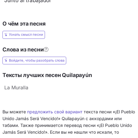
Junto al trabajador
О чём эта песня
Узнать смысл песни
Слова из песни
Войдите, чтобы разобрать слова
Тексты лучших песен Quilapayún
La Muralla
Вы можете
предложить свой вариант
текста песни «¡El Pueblo
Unido Jamás Será Vencido!» Quilapayún с аккордами или
табами. Также принимается перевод песни «¡El Pueblo Unido
Jamás Será Vencido!». Если вы не нашли что искали, то