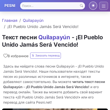
PESNI
Главная
Quilapayún
¡El Pueblo Unido Jamás Será Vencido!
Текст песни
Quilapayún
- ¡El Pueblo
Unido Jamás Será Vencido!
Заказать перевод
В избранное
Здесь вы найдете слова песни Quilapayún - ¡El Pueblo Unido
Jamás Será Vencido!. Наши пользователи находят тексты
песен из различных источников в интернете, также
добавляют самостоятельно. Вы можете
читать текст песни
Quilapayún - ¡El Pueblo Unido Jamás Será Vencido!
и его
перевод онлайн. Также вы можете добавить свой вариант
текста «¡El Pueblo Unido Jamás Será Vencido!» или его
перевод для сайта Pesni.net!