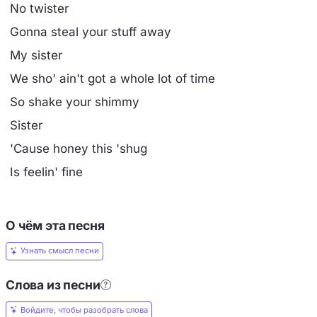
No twister
Gonna steal your stuff away
My sister
We sho' ain't got a whole lot of time
So shake your shimmy
Sister
'Cause honey this 'shug
Is feelin' fine
О чём эта песня
Узнать смысл песни
Слова из песни
Войдите, чтобы разобрать слова