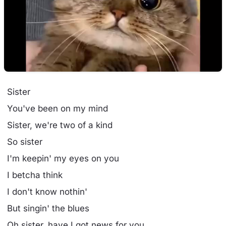
Sister
You've been on my mind
Sister, we're two of a kind
So sister
I'm keepin' my eyes on you
I betcha think
I don't know nothin'
But singin' the blues
Oh sister, have I got news for you