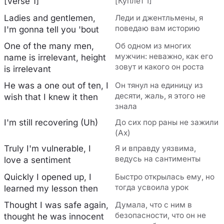
[Verse 1]
[Куплет 1]
Ladies and gentlemen,
Леди и джентльмены, я
поведаю вам историю
I'm gonna tell you 'bout
One of the many men,
Об одном из многих
мужчин: неважно, как его
name is irrelevant, height
зовут и какого он роста
is irrelevant
He was a one out of ten, I
Он тянул на единицу из
десяти, жаль, я этого не
wish that I knew it then
знала
I'm still recovering (Uh)
До сих пор раны не зажили
(Ах)
Truly I'm vulnerable, I
Я и вправду уязвима,
ведусь на сантименты
love a sentiment
Quickly I opened up, I
Быстро открылась ему, но
тогда усвоила урок
learnеd my lesson then
Thought I was safe again,
Думала, что с ним в
безопасности, что он не
thought hе was innocent