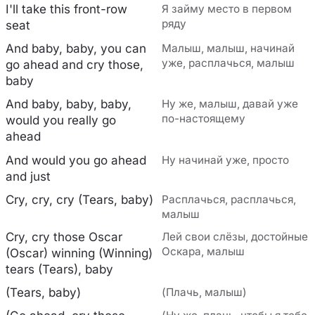
I'll take this front-row
Я займу место в первом
ряду
seat
And baby, baby, you can
Малыш, малыш, начинай
уже, расплачься, малыш
go ahead and cry those,
baby
And baby, baby, baby,
Ну же, малыш, давай уже
по-настоящему
would you really go
ahead
And would you go ahead
Ну начинай уже, просто
and just
Cry, cry, cry (Tears, baby)
Расплачься, расплачься,
малыш
Cry, cry those Oscar
Лей свои слёзы, достойные
Оскара, малыш
(Oscar) winning (Winning)
tears (Tears), baby
(Tears, baby)
(Плачь, малыш)