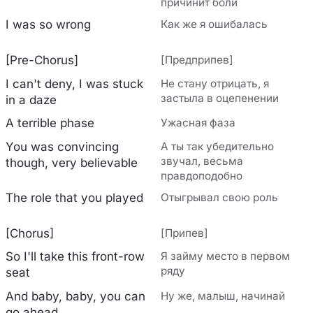
причинит боли
I was so wrong
Как же я ошибалась
[Pre-Chorus]
[Предприпев]
I can't deny, I was stuck
Не стану отрицать, я
застыла в оцепенении
in a daze
A terrible phase
Ужасная фаза
You was convincing
А ты так убедительно
звучал, весьма
though, very believable
правдоподобно
The role that you played
Отыгрывал свою роль
[Chorus]
[Припев]
So I'll take this front-row
Я займу место в первом
ряду
seat
And baby, baby, you can
Ну же, малыш, начинай
go ahead