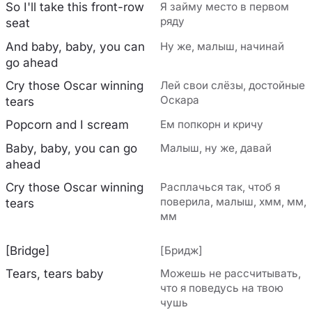
So I'll take this front-row
Я займу место в первом
ряду
seat
And baby, baby, you can
Ну же, малыш, начинай
go ahead
Cry those Oscar winning
Лей свои слёзы, достойные
Оскара
tears
Popcorn and I scream
Ем попкорн и кричу
Baby, baby, you can go
Малыш, ну же, давай
ahead
Cry those Oscar winning
Расплачься так, чтоб я
поверила, малыш, хмм, мм,
tears
мм
[Bridge]
[Бридж]
Tears, tears baby
Можешь не рассчитывать,
что я поведусь на твою
чушь