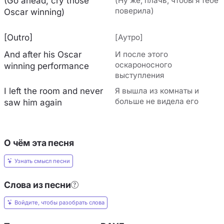
(Go ahead, cry those
(Ну же, плачь, чтобы я тебе
поверила)
Oscar winning)
[Outro]
[Аутро]
And after his Oscar
И после этого
оскароносного
winning performance
выступления
I left the room and never
Я вышла из комнаты и
больше не видела его
saw him again
О чём эта песня
Узнать смысл песни
Слова из песни
Войдите, чтобы разобрать слова