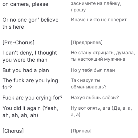
заснимите на плёнку,
on camera, please
прошу
Or no one gon' believe
Иначе никто не поверит
this here
[Pre-Chorus]
[Предприпев]
I can't deny, I thought
Не стану отрицать, думала,
ты настоящий мужчина
you were the man
But you had a plan
Но у тебя был план
The fuck are you lying
Так нахуя ты
обманываешь?
for?
Fuck are you crying for?
Нахуя льёшь слёзы?
You did it again (Yeah,
Ну вот опять, ага (Да, а, а,
а, а)
ah, ah, ah, ah)
[Chorus]
[Припев]