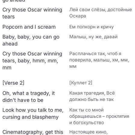
Cry those Oscar winning
Лей свои слёзы, достойные
Оскара
tears
Popcorn and I scream
Ем попкорн и кричу
Baby, baby, you can go
Малыш, ну же, давай
ahead
Cry those Oscar winning
Расплачься так, чтоб я
поверила, малыш, хм, мм,
tears, baby, hmm, mm,
мм
mm
[Verse 2]
[Куплет 2]
Oh, what a tragedy, it
Какая трагедия, Всё
должно быть не так
didn't have to be
Look how you talk to me,
Как ты со мной
обращаешься – проклятия
cursing and blasphemy
и богохульство
Cinematography, get this
Настоящее кино,