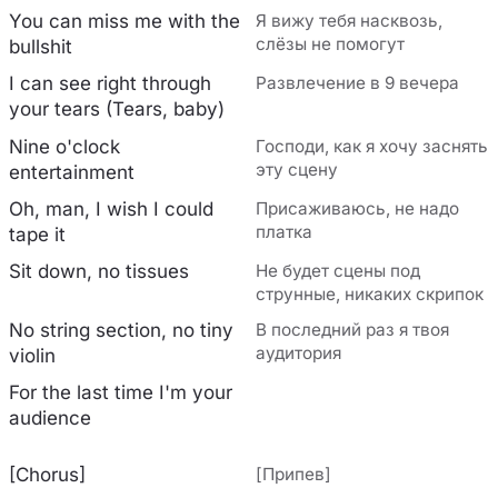
You can miss me with the
Я вижу тебя насквозь,
слёзы не помогут
bullshit
I can see right through
Развлечение в 9 вечера
your tears (Tears, baby)
Nine o'clock
Господи, как я хочу заснять
эту сцену
entertainment
Oh, man, I wish I could
Присаживаюсь, не надо
платка
tape it
Sit down, no tissues
Не будет сцены под
струнные, никаких скрипок
No string section, no tiny
В последний раз я твоя
аудитория
violin
For the last time I'm your
audience
[Chorus]
[Припев]