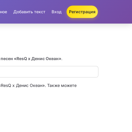
ное
Добавить текст
Вход
Регистрация
 песен «ResQ x Денис Океан»
.
«ResQ x Денис Океан». Также можете