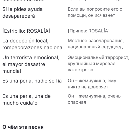
Si le pides ayuda
Если вы попросите его о
помощи, он исчезнет
desaparecerá
[Estribillo: ROSALÍA]
[Припев: ROSALÍA]
La decepción local,
Местное разочарование,
национальный сердцеед
rompecorazones nacional
Un terrorista emocional,
Эмоциональный террорист,
крупнейшая мировая
el mayor desastre
катастрофа
mundial
Es una perla, nadie se fía
Он – жемчужина, ему
никто не доверяет
Es una perla, una de
Он – жемчужина, очень
опасная
mucho cuida'o
О чём эта песня