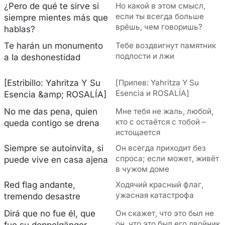
¿Pero de qué te sirve si
Но какой в этом смысл,
если ты всегда больше
siempre mientes más que
врёшь, чем говоришь?
hablas?
Te harán un monumento
Тебе воздвигнут памятник
подлости и лжи
a la deshonestidad
[Estribillo: Yahritza Y Su
[Припев: Yahritza Y Su
Esencia и ROSALÍA]
Esencia &amp; ROSALÍA]
No me das pena, quien
Мне тебя не жаль, любой,
кто с остаётся с тобой –
queda contigo se drena
истощается
Siempre se autoinvita, si
Он всегда приходит без
спроса; если может, живёт
puede vive en casa ajena
в чужом доме
Red flag andante,
Ходячий красный флаг,
ужасная катастрофа
tremendo desastre
Dirá que no fue él, que
Он скажет, что это был не
он, что это был его двойник
fue su doppelgänger