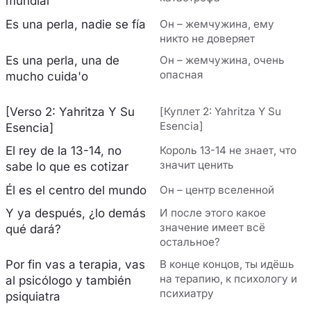
mundial
Es una perla, nadie se fía
Он – жемчужина, ему
никто не доверяет
Es una perla, una de
Он – жемчужина, очень
опасная
mucho cuida'o
[Verso 2: Yahritza Y Su
[Куплет 2: Yahritza Y Su
Esencia]
Esencia]
El rey de la 13-14, no
Король 13-14 не знает, что
значит ценить
sabe lo que es cotizar
Él es el centro del mundo
Он – центр вселенной
Y ya después, ¿lo demás
И после этого какое
значение имеет всё
qué dará?
остальное?
Por fin vas a terapia, vas
В конце концов, ты идёшь
на терапию, к психологу и
al psicólogo y también
психиатру
psiquiatra