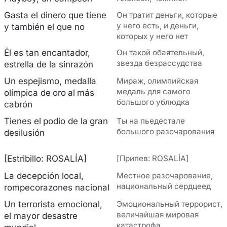
Gasta el dinero que tiene
Он тратит деньги, которые
у него есть, и деньги,
y también el que no
которых у него нет
Él es tan encantador,
Он такой обаятельный,
звезда безрассудства
estrella de la sinrazón
Un espejismo, medalla
Мираж, олимпийская
медаль для самого
olímpica de oro al más
большого ублюдка
cabrón
Tienes el podio de la gran
Ты на пьедестале
большого разочарования
desilusión
[Estribillo: ROSALÍA]
[Припев: ROSALÍA]
La decepción local,
Местное разочарование,
национальный сердцеед
rompecorazones nacional
Un terrorista emocional,
Эмоциональный террорист,
величайшая мировая
el mayor desastre
катастрофа