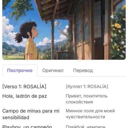
Построчно
Оригинал
Перевод
[Verso 1: ROSALÍA]
[Куплет 1: ROSALÍA]
Hola, ladrón de paz
Привет, похититель
спокойствия
Campo de minas para mi
Минное поле для моей
чувствительности
sensibilidad
Playboy, un campeón
Плейбой, чемпион