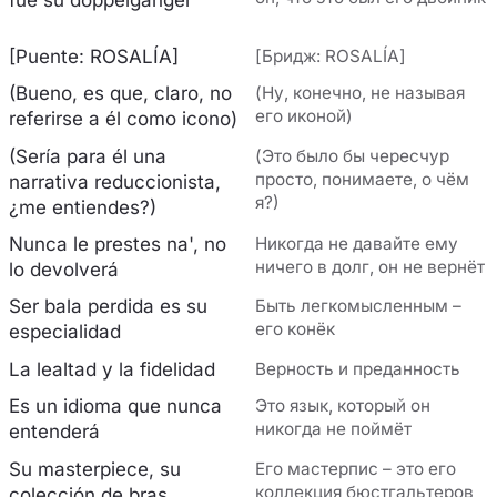
[Puente: ROSALÍA]
[Бридж: ROSALÍA]
(Bueno, es que, claro, no
(Ну, конечно, не называя
его иконой)
referirse a él como icono)
(Sería para él una
(Это было бы чересчур
просто, понимаете, о чём
narrativa reduccionista,
я?)
¿me entiendes?)
Nunca le prestes na', no
Никогда не давайте ему
ничего в долг, он не вернёт
lo devolverá
Ser bala perdida es su
Быть легкомысленным –
его конёк
especialidad
La lealtad y la fidelidad
Верность и преданность
Es un idioma que nunca
Это язык, который он
никогда не поймёт
entenderá
Su masterpiece, su
Его мастерпис – это его
коллекция бюстгальтеров
colección de bras