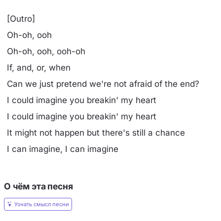
[Outro]
Oh-oh, ooh
Oh-oh, ooh, ooh-oh
If, and, or, when
Can we just pretend we're not afraid of the end?
I could imagine you breakin' my heart
I could imagine you breakin' my heart
It might not happen but there's still a chance
I can imagine, I can imagine
О чём эта песня
Узнать смысл песни