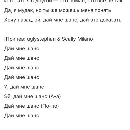
И то, что я с другой — это обман, это всё не так
Да, я мудак, но ты же можешь меня понять
Хочу назад, эй, дай мне шанс, дай это доказать
[Припев: uglystephan & Scally Milano]
Дай мне шанс
Дай мне шанс
Дай мне шанс
Дай мне шанс
У, дай мне шанс
Эй, дай мне шанс (А-а)
Дай мне шанс (По-по)
Дай мне шанс