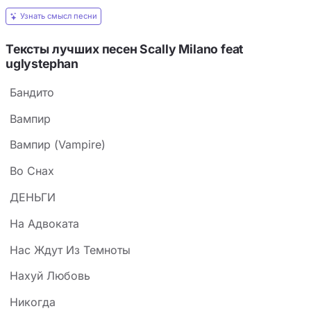
Узнать смысл песни
Тексты лучших песен Scally Milano feat ​
uglystephan
Бандито
Вампир
Вампир (Vampire)
Во Снах
ДЕНЬГИ
На Адвоката
Нас Ждут Из Темноты
Нахуй Любовь
Никогда