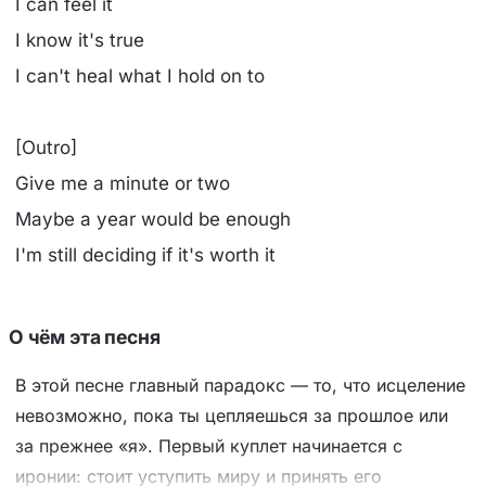
I can feel it
I know it's true
I can't heal what I hold on to
[Outro]
Give me a minute or two
Maybe a year would be enough
I'm still deciding if it's worth it
О чём эта песня
В этой песне главный парадокс — то, что исцеление
невозможно, пока ты цепляешься за прошлое или
за прежнее «я». Первый куплет начинается с
иронии: стоит уступить миру и принять его