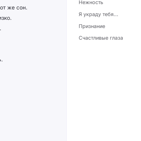
Нежность
от же сон.
Я украду тебя...
изко.
Признание
.
Счастливые глаза
ь.