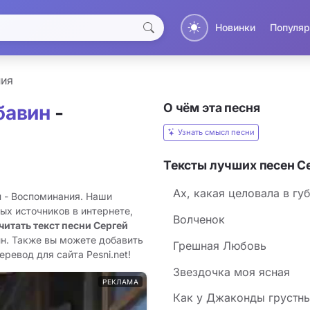
Новинки
Популяр
ия
О чём эта песня
бавин
-
Узнать смысл песни
Тексты лучших песен С
Ах, какая целовала в гу
н - Воспоминания. Наши
ых источников в интернете,
Волченок
читать текст песни Сергей
йн. Также вы можете добавить
Грешная Любовь
ревод для сайта Pesni.net!
Звездочка моя ясная
РЕКЛАМА
Как у Джаконды грустны