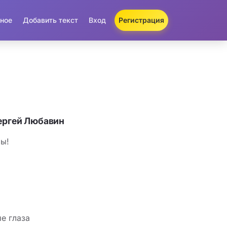
ное
Добавить текст
Вход
Регистрация
ергей Любавин
бы!
е глаза