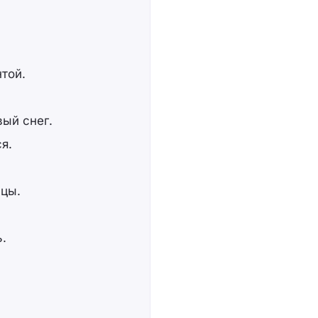
той.
ый снег.
я.
ицы.
ь.