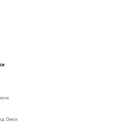
ки
ноги
од Омск