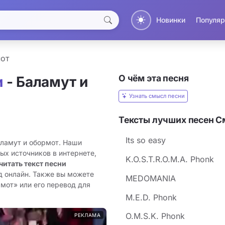
Новинки
Популяр
от
О чём эта песня
и
- Баламут и
Узнать смысл песни
Тексты лучших песен 
Its so easy
аламут и обормот. Наши
ых источников в интернете,
K.O.S.T.R.O.M.A. Phonk
читать текст песни
д онлайн. Также вы можете
MEDOMANIA
рмот» или его перевод для
M.E.D. Phonk
O.M.S.K. Phonk
РЕКЛАМА