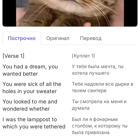
Построчно
Оригинал
Перевод
[Verse 1]
[Куплет 1]
You had a dream, you
У тебя была мечта, ты
хотела лучшего
wanted better
You were sick of all the
Тебе надоели все дырки в
твоем свитере
holes in your sweater
You looked to me and
Ты смотрела на меня и
думала
wondered whether
I was the lamppost to
Был ли я фонарным
столбом, к которому ты
which you were tethered
была привязана