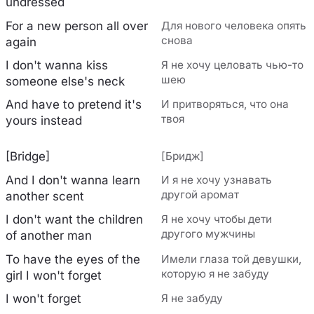
undressed
For a new person all over
Для нового человека опять
снова
again
I don't wanna kiss
Я не хочу целовать чью-то
шею
someone else's neck
And have to pretend it's
И притворяться, что она
твоя
yours instead
[Bridge]
[Бридж]
And I don't wanna learn
И я не хочу узнавать
другой аромат
another scent
I don't want the children
Я не хочу чтобы дети
другого мужчины
of another man
To have the eyes of the
Имели глаза той девушки,
которую я не забуду
girl I won't forget
I won't forget
Я не забуду