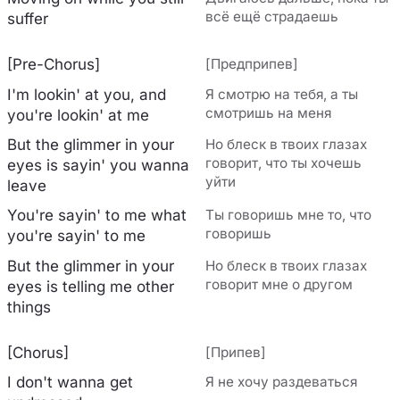
всё ещё страдаешь
suffer
[Pre-Chorus]
[Предприпев]
I'm lookin' at you, and
Я смотрю на тебя, а ты
смотришь на меня
you're lookin' at me
But the glimmer in your
Но блеск в твоих глазах
говорит, что ты хочешь
eyes is sayin' you wanna
уйти
leave
You're sayin' to me what
Ты говоришь мне то, что
говоришь
you're sayin' to me
But the glimmer in your
Но блеск в твоих глазах
говорит мне о другом
eyes is telling me other
things
[Chorus]
[Припев]
I don't wanna get
Я не хочу раздеваться