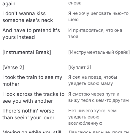
снова
again
I don't wanna kiss
Я не хочу целовать чью-то
шею
someone else's neck
And have to pretend it's
И притворяться, что она
твоя
yours instead
[Instrumental Break]
[Инструментальный брейк]
[Verse 2]
[Куплет 2]
I took the train to see my
Я сел на поезд, чтобы
увидеть свою маму
mother
I look across the tracks to
Я смотрю через пути и
вижу тебя с кем-то другим
see you with another
There's nothin' worse
Нет ничего хуже, чем
увидеть свою
than seein' your lover
возлюбленную
Moving on while you still
Двигаюсь дальше, пока ты