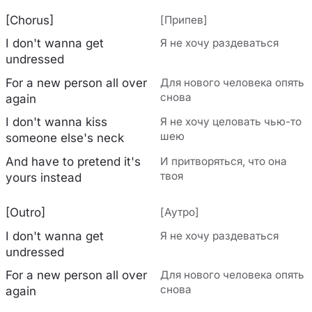
[Chorus]
[Припев]
I don't wanna get
Я не хочу раздеваться
undressed
For a new person all over
Для нового человека опять
снова
again
I don't wanna kiss
Я не хочу целовать чью-то
шею
someone else's neck
And have to pretend it's
И притворяться, что она
твоя
yours instead
[Outro]
[Аутро]
I don't wanna get
Я не хочу раздеваться
undressed
For a new person all over
Для нового человека опять
снова
again