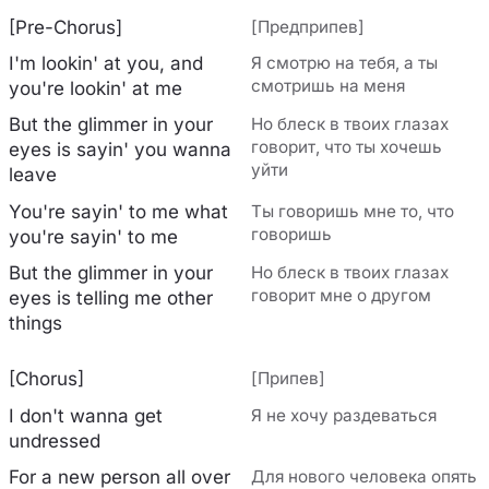
[Pre-Chorus]
[Предприпев]
I'm lookin' at you, and
Я смотрю на тебя, а ты
смотришь на меня
you're lookin' at me
But the glimmer in your
Но блеск в твоих глазах
говорит, что ты хочешь
eyes is sayin' you wanna
уйти
leave
You're sayin' to me what
Ты говоришь мне то, что
говоришь
you're sayin' to me
But the glimmer in your
Но блеск в твоих глазах
говорит мне о другом
eyes is telling me other
things
[Chorus]
[Припев]
I don't wanna get
Я не хочу раздеваться
undrеssed
For a new person all ovеr
Для нового человека опять