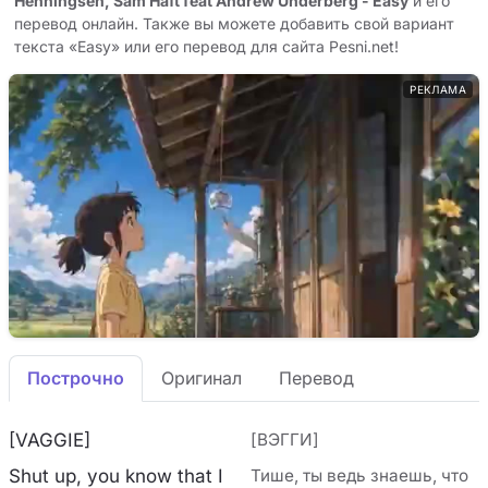
Henningsen, Sam Haft feat Andrew Underberg - Easy
и его
перевод онлайн. Также вы можете добавить свой вариант
текста «Easy» или его перевод для сайта Pesni.net!
РЕКЛАМА
Построчно
Оригинал
Перевод
[VAGGIE]
[ВЭГГИ]
Shut up, you know that I
Тише, ты ведь знаешь, что