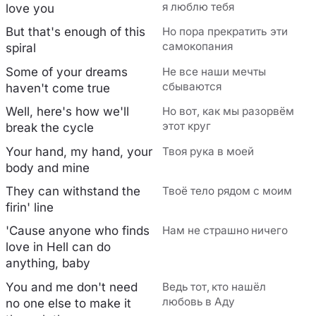
я люблю тебя
love you
But that's enough of this
Но пора прекратить эти
самокопания
spiral
Some of your dreams
Не все наши мечты
сбываются
haven't come true
Well, here's how we'll
Но вот, как мы разорвём
этот круг
break the cycle
Your hand, my hand, your
Твоя рука в моей
body and mine
They can withstand the
Твоё тело рядом с моим
firin' line
'Cause anyone who finds
Нам не страшно ничего
love in Hell can do
anything, baby
You and me don't need
Ведь тот, кто нашёл
любовь в Аду
no one else to make it