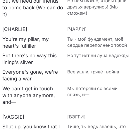
But we need our friends
Но нам нужно, чтобы наши
друзья вернулись! (Мы
to comе back (We can do
сможем)
it)
[CHARLIE]
[ЧАРЛИ]
You're my pillar, my
Ты - мой фундамент, моё
сердце переполнено тобой
heart's fulfiller
But there's no way this
Но тут нет ни луча надежды
lining's silver
Everyone's gone, we're
Все ушли, грядёт война
facing a war
We can't get in touch
Мы потеряли со всеми
связь, и—
with anyone anymore,
and—
[VAGGIE]
[ВЭГГИ]
Shut up, you know that I
Тише, ты ведь знаешь, что