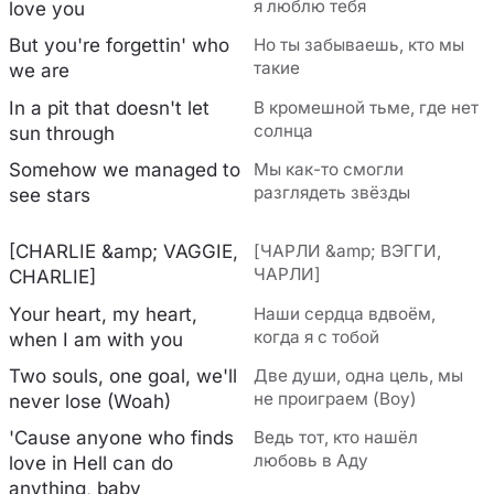
я люблю тебя
love you
But you're forgettin' who
Но ты забываешь, кто мы
такие
we are
In a pit that doesn't let
В кромешной тьме, где нет
солнца
sun through
Somehow we managed to
Мы как-то смогли
разглядеть звёзды
see stars
[CHARLIE &amp; VAGGIE,
[ЧАРЛИ &amp; ВЭГГИ,
ЧАРЛИ]
CHARLIE]
Your heart, my heart,
Наши сердца вдвоём,
когда я с тобой
when I am with you
Two souls, one goal, we'll
Две души, одна цель, мы
не проиграем (Воу)
never lose (Woah)
'Cause anyone who finds
Ведь тот, кто нашёл
любовь в Аду
love in Hell can do
anything, baby