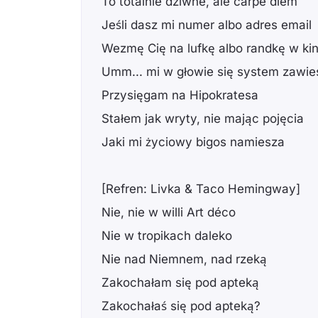
To totalnie dziwne, ale carpe diem
Jeśli dasz mi numer albo adres email
Wezmę Cię na lufkę albo randkę w kin
Umm... mi w głowie się system zawie
Przysięgam na Hipokratesa
Stałem jak wryty, nie mając pojęcia
Jaki mi życiowy bigos namiesza
[Refren: Livka & Taco Hemingway]
Nie, nie w willi Art déco
Nie w tropikach daleko
Nie nad Niemnem, nad rzeką
Zakochałam się pod apteką
Zakochałaś się pod apteką?