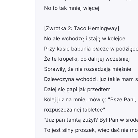
No to tak mniej więcej
[Zwrotka 2: Taco Hemingway]
No ale wchodzę i staję w kolejce
Przy kasie babunia płacze w podzięc
Że te kropelki, co dali jej wcześniej
Sprawiły, że nie rozsadzają mięśnie
Dziewczyna wchodzi, już takie mam 
Dalej się gapi jak przedtem
Kolej już na mnie, mówię: "Psze Pani
rozpuszczalnej tabletce"
"Już pan tamtą zużył? Był Pan w środ
To jest silny proszek, więc dać nie m