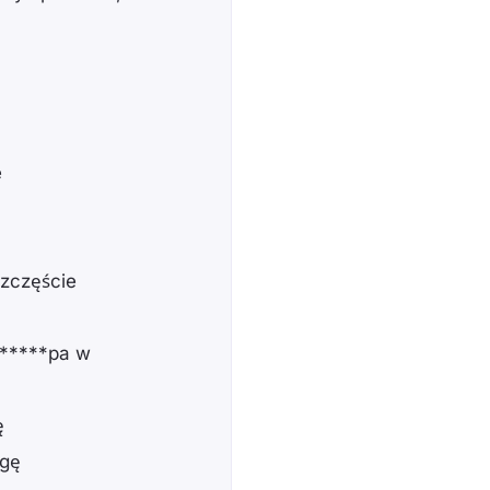
e
szczęście
, *****pa w
ę
ogę