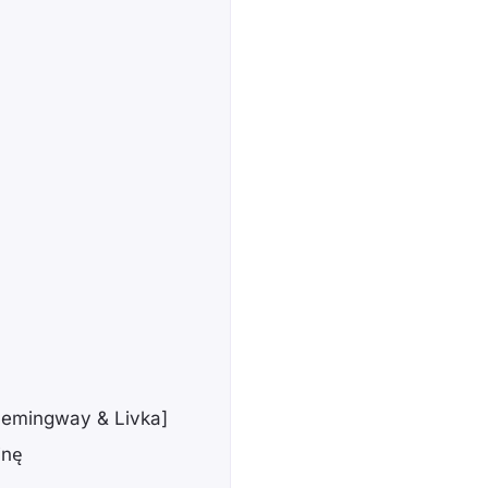
Hemingway & Livka]
inę