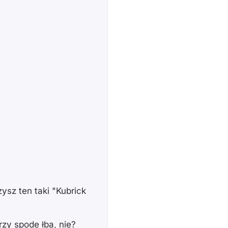
ę
zysz ten taki "Kubrick
rzy spode łba, nie?