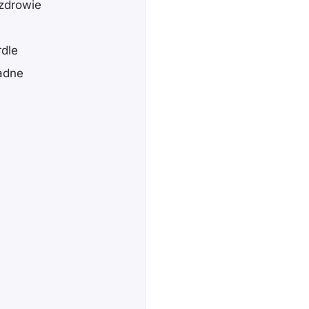
 zdrowie
dle
ładne