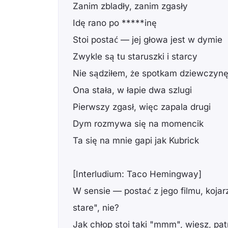
Zanim zbladły, zanim zgasły
Idę rano po *****inę
Stoi postać — jej głowa jest w dymie
Zwykle są tu staruszki i starcy
Nie sądziłem, że spotkam dziewczyn
Ona stała, w łapie dwa szlugi
Pierwszy zgasł, więc zapala drugi
Dym rozmywa się na momencik
Ta się na mnie gapi jak Kubrick
[Interludium: Taco Hemingway]
W sensie — postać z jego filmu, kojar
stare", nie?
Jak chłop stoi taki "mmm", wiesz, pat