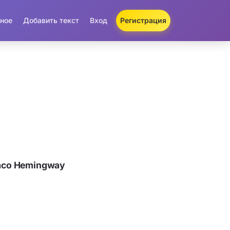
ное
Добавить текст
Вход
Регистрация
aco Hemingway