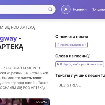
Новинки
Популяр
M SIĘ POD APTEKĄ
О чём эта песня
ngway
-
APTEKĄ
Узнать смысл песни
Слова из песни
Войдите, чтобы разобрать слова
y - ZAKOCHAŁEM SIĘ POD
сен из различных источников
Тексты лучших песен T
о. Вы можете
читать текст
Ą
и его перевод онлайн. Также
BEZ STRESU
AKOCHAŁEM SIĘ POD APTEKĄ»
РЕКЛАМА