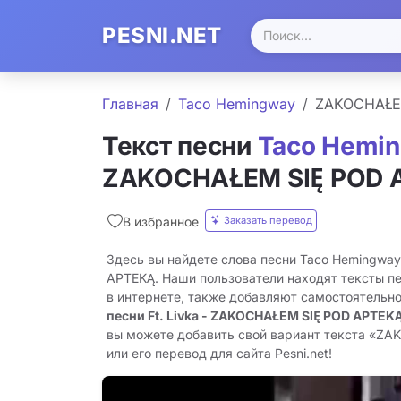
PESNI.NET
Главная
Taco Hemingway
ZAKOCHAŁE
Текст песни
Taco Hemi
ZAKOCHAŁEM SIĘ POD 
Заказать перевод
В избранное
Здесь вы найдете слова песни Taco Hemingwa
APTEKĄ. Наши пользователи находят тексты пе
в интернете, также добавляют самостоятельн
песни Ft. Livka - ZAKOCHAŁEM SIĘ POD APTEK
вы можете добавить свой вариант текста «Z
или его перевод для сайта Pesni.net!