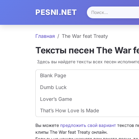
PESNI.NET
Главная
The War feat Treaty
Тексты песен The War fe
Здесь вы найдете тексты всех песен исполните
Blank Page
Dumb Luck
Lover’s Game
That’s How Love Is Made
Вы можете
предложить свой вариант
текстов п
клипы The War feat Treaty онлайн.
Если вы не нашли нужного вам текста песни, т