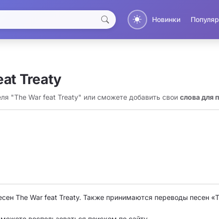
Новинки
Популяр
at Treaty
ля "The War feat Treaty" или сможете добавить свои
слова для п
есен The War feat Treaty. Также принимаются переводы песен «T
о можете воспользоваться поиском по сайту.