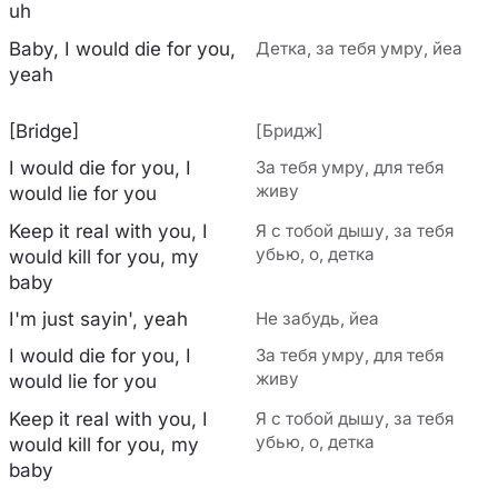
uh
Baby, I would die for you,
Детка, за тебя умру, йеа
yeah
[Bridge]
[Бридж]
I would die for you, I
За тебя умру, для тебя
живу
would lie for you
Keep it real with you, I
Я с тобой дышу, за тебя
убью, о, детка
would kill for you, my
baby
I'm just sayin', yeah
Не забудь, йеа
I would die for you, I
За тебя умру, для тебя
живу
would lie for you
Keep it real with you, I
Я с тобой дышу, за тебя
убью, о, детка
would kill for you, my
baby