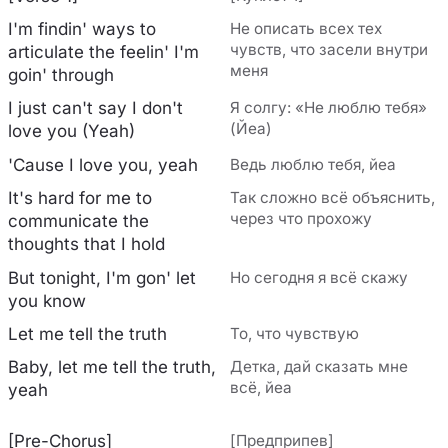
I'm findin' ways to
Не описать всех тех
чувств, что засели внутри
articulate the feelin' I'm
меня
goin' through
I just can't say I don't
Я солгу: «Не люблю тебя»
(Йеа)
love you (Yeah)
'Cause I love you, yeah
Ведь люблю тебя, йеа
It's hard for me to
Так сложно всё объяснить,
через что прохожу
communicate the
thoughts that I hold
But tonight, I'm gon' let
Но сегодня я всё скажу
you know
Let me tell the truth
То, что чувствую
Baby, let me tell the truth,
Детка, дай сказать мне
всё, йеа
yeah
[Pre-Chorus]
[Предприпев]