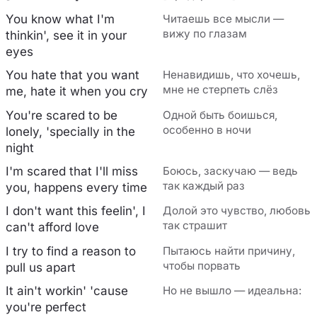
You know what I'm
Читаешь все мысли —
вижу по глазам
thinkin', see it in your
eyes
You hate that you want
Ненавидишь, что хочешь,
мне не стерпеть слёз
me, hate it when you cry
You're scared to be
Одной быть боишься,
особенно в ночи
lonely, 'specially in the
night
I'm scared that I'll miss
Боюсь, заскучаю — ведь
так каждый раз
you, happens every time
I don't want this feelin', I
Долой это чувство, любовь
так страшит
can't afford love
I try to find a reason to
Пытаюсь найти причину,
чтобы порвать
pull us apart
It ain't workin' 'cause
Но не вышло — идеальна:
you're perfect