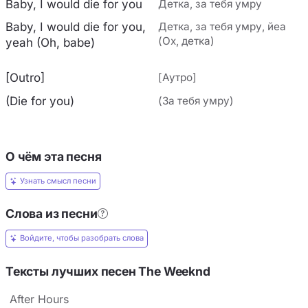
Baby, I would die for you
Детка, за тебя умру
Baby, I would die for you,
Детка, за тебя умру, йеа
(Ох, детка)
yeah (Oh, babe)
[Outro]
[Аутро]
(Die for you)
(За тебя умру)
О чём эта песня
Узнать смысл песни
Слова из песни
Войдите, чтобы разобрать слова
Тексты лучших песен The Weeknd
After Hours