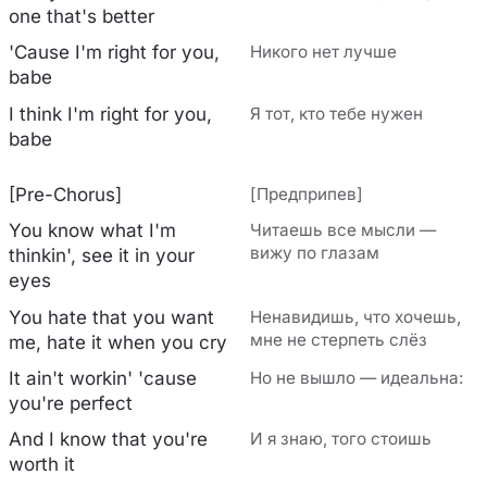
one that's better
'Cause I'm right for you,
Никого нет лучше
babe
I think I'm right for you,
Я тот, кто тебе нужен
babe
[Pre-Chorus]
[Предприпев]
You know what I'm
Читаешь все мысли —
вижу по глазам
thinkin', see it in your
eyes
You hate that you want
Ненавидишь, что хочешь,
мне не стерпеть слёз
me, hate it when you cry
It ain't workin' 'cause
Но не вышло — идеальна:
you're perfect
And I know that you're
И я знаю, того стоишь
worth it