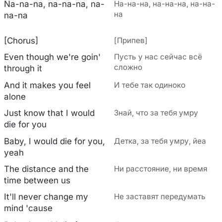
Na-na-na, na-na-na, na-
На-на-на, на-на-на, на-на-
на
na-na
[Chorus]
[Припев]
Even though we're goin'
Пусть у нас сейчас всё
сложно
through it
And it makes you feel
И тебе так одиноко
alone
Just know that I would
Знай, что за тебя умру
die for you
Baby, I would die for you,
Детка, за тебя умру, йеа
yeah
The distance and the
Ни расстояние, ни время
time between us
It'll never change my
Не заставят передумать
mind 'cause