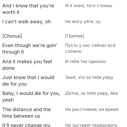
And I know that you're
И я знаю, того стоишь
worth it
I can't walk away, oh
Не могу уйти, оу
[Chorus]
[Припев]
Even though we're goin'
Пусть у нас сейчас всё
сложно
through it
And it makes you feel
И тебе так одиноко
alone
Just know that I would
Знай, что за тебя умру
die for you
Baby, I would die for you,
Детка, за тебя умру, йеа
yeah
The distance and the
Ни расстояние, ни время
time between us
It'll never change my
Не заставят передумать