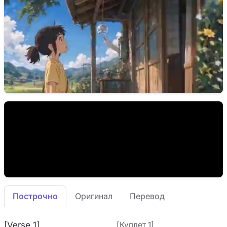
Построчно
Оригинал
Перевод
[Verse 1]
[Куплет 1]