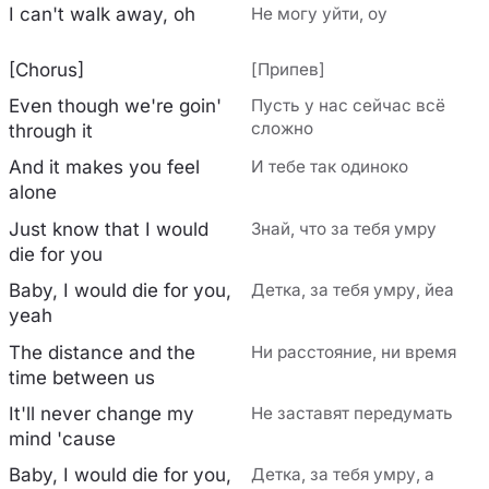
I can't walk away, oh
Не могу уйти, оу
[Chorus]
[Припев]
Even though we're goin'
Пусть у нас сейчас всё
сложно
through it
And it makes you feel
И тебе так одиноко
alone
Just know that I would
Знай, что за тебя умру
die for you
Baby, I would die for you,
Детка, за тебя умру, йеа
yeah
The distance and the
Ни расстояние, ни время
time between us
It'll never change my
Не заставят передумать
mind 'cause
Baby, I would die for you,
Детка, за тебя умру, а