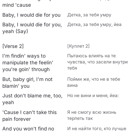
mind 'cause
Baby, I would die for you
Детка, за тебя умру
Baby, I would die for you,
Детка, за тебя умру, йеа
yeah (Say)
[Verse 2]
[Куплет 2]
I'm findin' ways to
Пытаюсь влиять на те
чувства, что засели внутри
manipulate the feelin'
тебя
you're goin' through
But, baby girl, I'm not
Пойми же, что не в тебе
вина
blamin' you
Just don't blame me, too,
Но не вини и меня, йеа:
yeah
'Cause I can't take this
Я не смогу всю жизнь
терпеть так
pain forever
And you won't find no
И не найти того, кто лучше