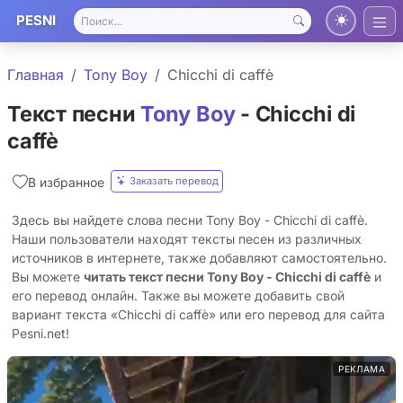
PESNI
Главная
Tony Boy
Chicchi di caffè
Текст песни
Tony Boy
- Chicchi di
caffè
Заказать перевод
В избранное
Здесь вы найдете слова песни Tony Boy - Chicchi di caffè.
Наши пользователи находят тексты песен из различных
источников в интернете, также добавляют самостоятельно.
Вы можете
читать текст песни Tony Boy - Chicchi di caffè
и
его перевод онлайн. Также вы можете добавить свой
вариант текста «Chicchi di caffè» или его перевод для сайта
Pesni.net!
РЕКЛАМА