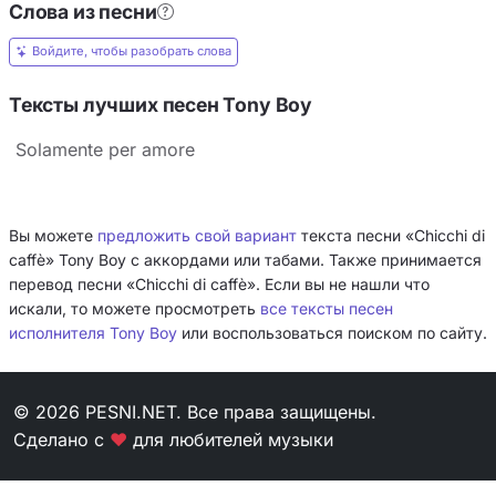
Слова из песни
Войдите, чтобы разобрать слова
Тексты лучших песен Tony Boy
Solamente per amore
Вы можете
предложить свой вариант
текста песни «Chicchi di
caffè» Tony Boy с аккордами или табами. Также принимается
перевод песни «Chicchi di caffè». Если вы не нашли что
искали, то можете просмотреть
все тексты песен
исполнителя Tony Boy
или воспользоваться поиском по сайту.
© 2026 PESNI.NET. Все права защищены.
Сделано с
❤
для любителей музыки